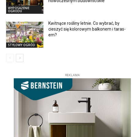
nowoczesnym budownictwie
WYPOSAŻENIE
OGRODU
Kwitnące rośliny letnie. Co wybrać, by
cieszyć się kolorowym balkonem i taras­­
em?
STYLOWY OGRÓD
REKLAMA