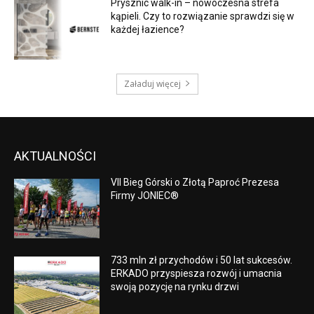
Prysznic walk-in – nowoczesna strefa
kąpieli. Czy to rozwiązanie sprawdzi się w
każdej łazience?
Załaduj więcej
AKTUALNOŚCI
VII Bieg Górski o Złotą Paproć Prezesa
Firmy JONIEC®
733 mln zł przychodów i 50 lat sukcesów.
ERKADO przyspiesza rozwój i umacnia
swoją pozycję na rynku drzwi