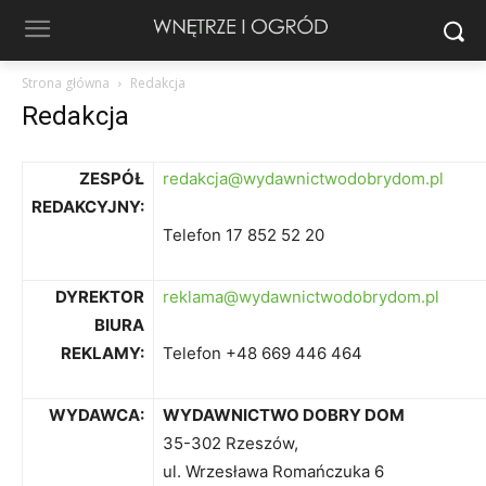
Strona główna
Redakcja
Redakcja
ZESPÓŁ
redakcja@wydawnictwodobrydom.pl
REDAKCYJNY:
Telefon 17 852 52 20
DYREKTOR
reklama@wydawnictwodobrydom.pl
BIURA
REKLAMY:
Telefon +48 669 446 464
WYDAWCA:
WYDAWNICTWO DOBRY DOM
35-302 Rzeszów,
ul. Wrzesława Romańczuka 6