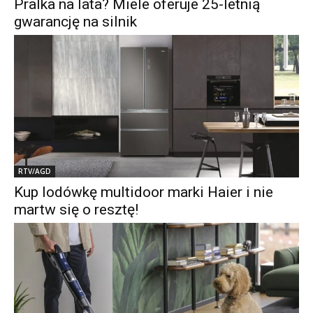
Pralka na lata? Miele oferuje 25-letnią
gwarancję na silnik
RTV/AGD
Kup lodówkę multidoor marki Haier i nie
martw się o resztę!