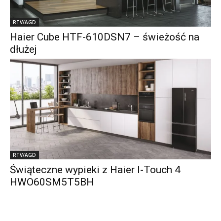
RTV/AGD
Haier Cube HTF-610DSN7 – świeżość na
dłużej
RTV/AGD
Świąteczne wypieki z Haier I-Touch 4
HWO60SM5T5BH