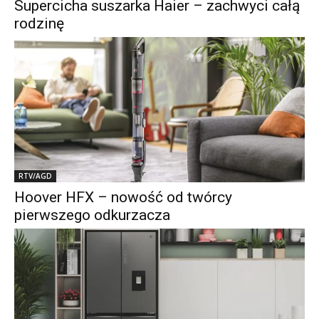
Supercicha suszarka Haier – zachwyci całą
rodzinę
RTV/AGD
Hoover HFX – nowość od twórcy
pierwszego odkurzacza