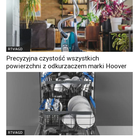
RTV/AGD
Precyzyjna czystość wszystkich
powierzchni z odkurzaczem marki Hoover
RTV/AGD