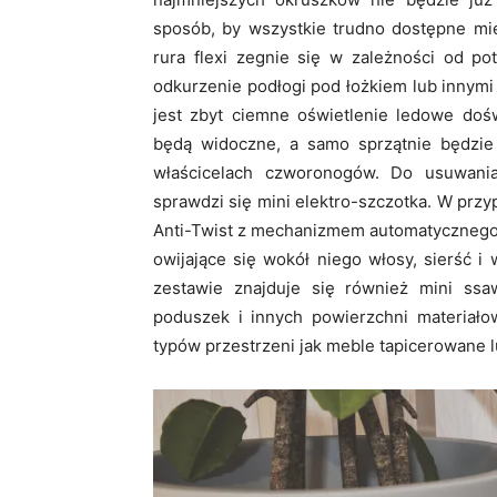
sposób, by wszystkie trudno dostępne mie
rura flexi zegnie się w zależności od po
odkurzenie podłogi pod łożkiem lub innymi
jest zbyt ciemne oświetlenie ledowe dośw
będą widoczne, a samo sprzątnie będzie 
właścicelach czworonogów. Do usuwania 
sprawdzi się mini elektro-szczotka. W pr
Anti-Twist z mechanizmem automatycznego 
owijające się wokół niego włosy, sierść 
zestawie znajduje się również mini ss
poduszek i innych powierzchni materiał
typów przestrzeni jak meble tapicerowane l