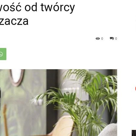
ość od twórcy
zacza
0
0