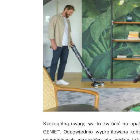
Szczególną uwagę warto zwrócić na opa
GENIE™. Odpowiednio wyprofilowana koń
najmniejszych okruszków nie będzie już