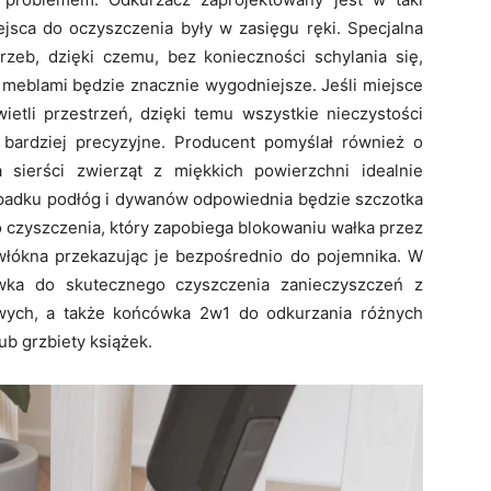
jsca do oczyszczenia były w zasięgu ręki. Specjalna
trzeb, dzięki czemu, bez konieczności schylania się,
 meblami będzie znacznie wygodniejsze. Jeśli miejsce
ietli przestrzeń, dzięki temu wszystkie nieczystości
bardziej precyzyjne. Producent pomyślał również o
sierści zwierząt z miękkich powierzchni idealnie
zypadku podłóg i dywanów odpowiednia będzie szczotka
czyszczenia, który zapobiega blokowaniu wałka przez
i włókna przekazując je bezpośrednio do pojemnika. W
awka do skutecznego czyszczenia zanieczyszczeń z
owych, a także końcówka 2w1 do odkurzania różnych
ub grzbiety książek.