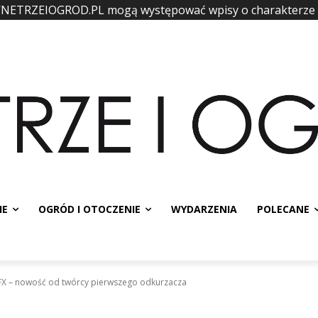
WNETRZEIOGROD.PL mogą występować wpisy o charakterze
IE
OGRÓD I OTOCZENIE
WYDARZENIA
POLECANE
X – nowość od twórcy pierwszego odkurzacza