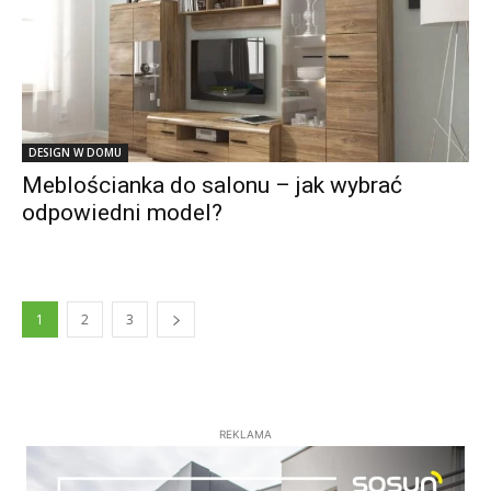
DESIGN W DOMU
Meblościanka do salonu – jak wybrać
odpowiedni model?
1
2
3
REKLAMA