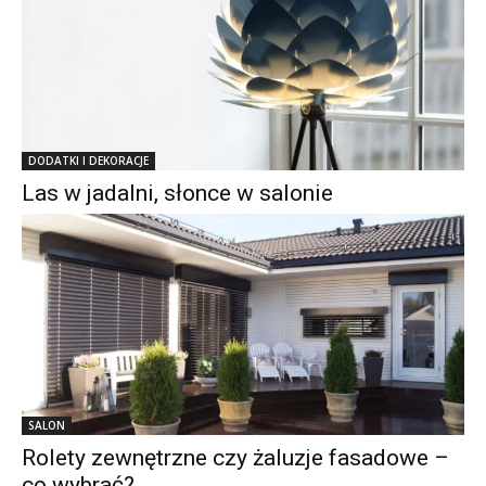
DODATKI I DEKORACJE
Las w jadalni, słonce w salonie
SALON
Rolety zewnętrzne czy żaluzje fasadowe –
co wybrać?