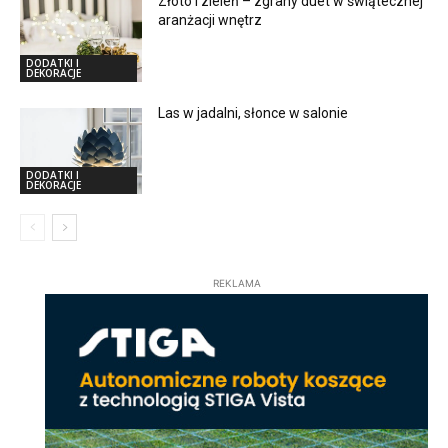
Złoto i zieleń – zgrany duet w świątecznej
aranżacji wnętrz
DODATKI I
DEKORACJE
Las w jadalni, słonce w salonie
DODATKI I
DEKORACJE
REKLAMA