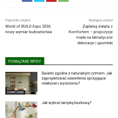
Poprzedni artykuł
Następny artykuł
World of BUILD Expo 2026:
Zaplanuj święta z
nowy wymiar budownictwa
Komfortem – propozycje
marki na klimatyczne
dekoracje i upominki
POWIĄZANE WPISY
Światło zgodne z naturalnym rytmem. Jak
zaprojektować oświetlenie sprzyjające
relaksowi i wyciszeniu?
OŚWIETLENIE
Jak wybrać lampkę biurkową?