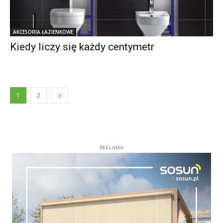
AKCESORIA ŁAZIENKOWE
Kiedy liczy się każdy centymetr
1
2
REKLAMA