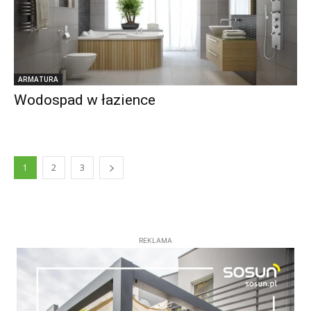
ARMATURA
Wodospad w łazience
1
2
3
REKLAMA