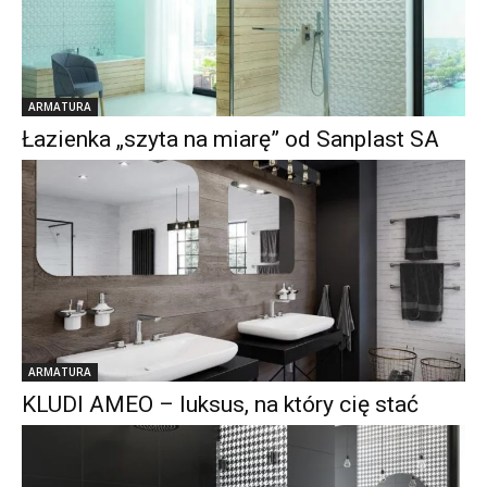
ARMATURA
Łazienka „szyta na miarę” od Sanplast SA
ARMATURA
KLUDI AMEO – luksus, na który cię stać