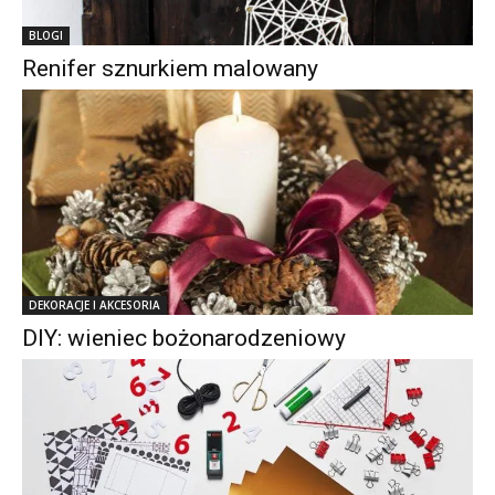
BLOGI
Renifer sznurkiem malowany
DEKORACJE I AKCESORIA
DIY: wieniec bożonarodzeniowy