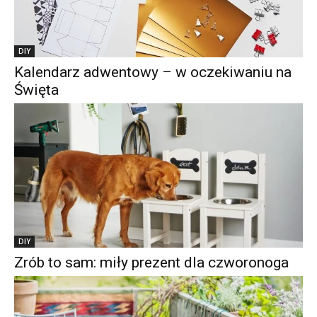
DIY
Kalendarz adwentowy – w oczekiwaniu na
Święta
DIY
Zrób to sam: miły prezent dla czworonoga