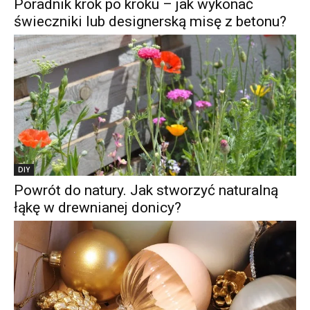
Poradnik krok po kroku – jak wykonać
świeczniki lub designerską misę z betonu?
DIY
Powrót do natury. Jak stworzyć naturalną
łąkę w drewnianej donicy?