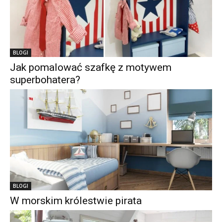
BLOGI
Jak pomalować szafkę z motywem
superbohatera?
BLOGI
W morskim królestwie pirata