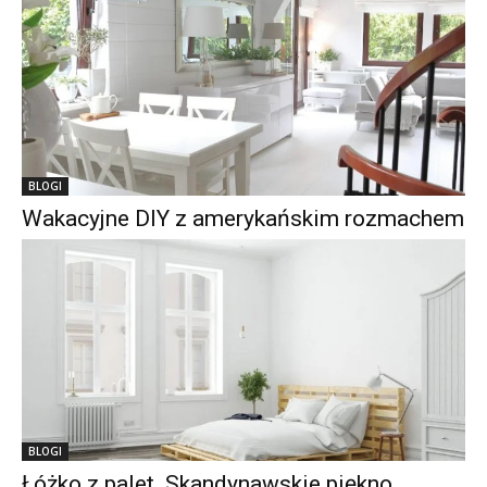
BLOGI
Wakacyjne DIY z amerykańskim rozmachem
BLOGI
Łóżko z palet. Skandynawskie piękno