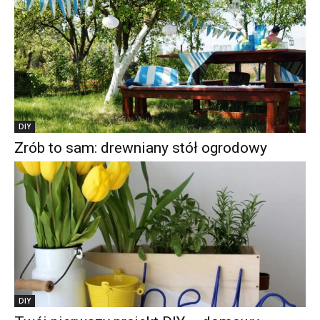
DIY
Zrób to sam: drewniany stół ogrodowy
DIY