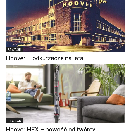
RTV/AGD
Hoover – odkurzacze na lata
RTV/AGD
Hoover HFX – nowość od twórcy