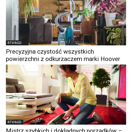
RTV/AGD
Precyzyjna czystość wszystkich
powierzchni z odkurzaczem marki Hoover
RTV/AGD
Mistrz szybkich i dokładnych porządków –