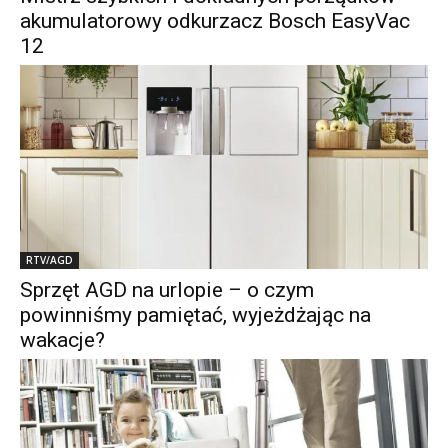
akumulatorowy odkurzacz Bosch EasyVac
12
RTV/AGD
Sprzęt AGD na urlopie – o czym
powinniśmy pamiętać, wyjeżdżając na
wakacje?