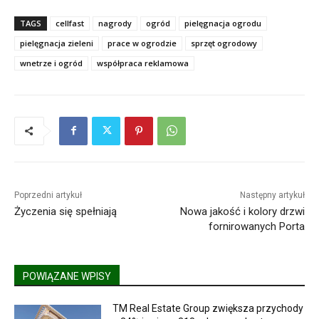
TAGS
cellfast
nagrody
ogród
pielęgnacja ogrodu
pielęgnacja zieleni
prace w ogrodzie
sprzęt ogrodowy
wnetrze i ogród
współpraca reklamowa
Poprzedni artykuł
Następny artykuł
Życzenia się spełniają
Nowa jakość i kolory drzwi
fornirowanych Porta
POWIĄZANE WPISY
TM Real Estate Group zwiększa przychody