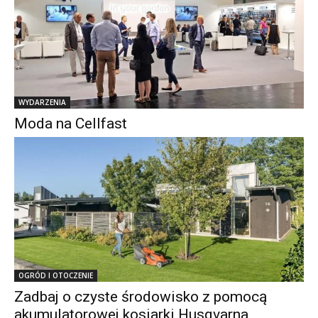
WYDARZENIA
Moda na Cellfast
OGRÓD I OTOCZENIE
Zadbaj o czyste środowisko z pomocą
akumulatorowej kosiarki Husqvarna