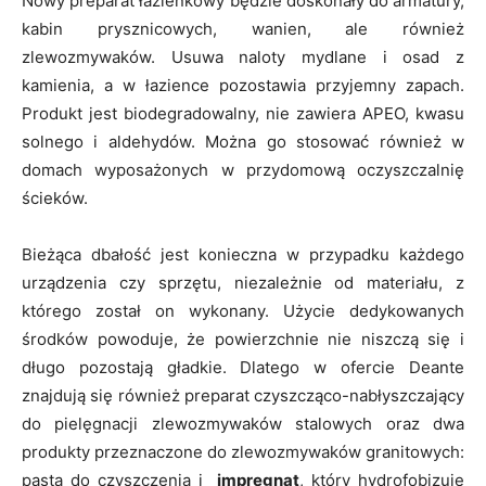
Nowy preparat łazienkowy będzie doskonały do armatury,
kabin prysznicowych, wanien, ale również
zlewozmywaków. Usuwa naloty mydlane i osad z
kamienia, a w łazience pozostawia przyjemny zapach.
Produkt jest biodegradowalny, nie zawiera APEO, kwasu
solnego i aldehydów. Można go stosować również w
domach wyposażonych w przydomową oczyszczalnię
ścieków.
Bieżąca dbałość jest konieczna w przypadku każdego
urządzenia czy sprzętu, niezależnie od materiału, z
którego został on wykonany. Użycie dedykowanych
środków powoduje, że powierzchnie nie niszczą się i
długo pozostają gładkie. Dlatego w ofercie Deante
znajdują się również preparat czyszcząco-nabłyszczający
do pielęgnacji zlewozmywaków stalowych oraz dwa
produkty przeznaczone do zlewozmywaków granitowych:
pasta do czyszczenia i
impregnat
, który hydrofobizuje