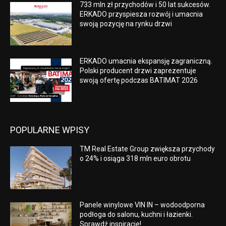
733 mln zł przychodów i 50 lat sukcesów.
ERKADO przyspiesza rozwój i umacnia
swoją pozycję na rynku drzwi
ERKADO umacnia ekspansję zagraniczną.
Polski producent drzwi zaprezentuje
swoją ofertę podczas BATIMAT 2026
POPULARNE WPISY
TM Real Estate Group zwiększa przychody
o 24% i osiąga 318 mln euro obrotu
Panele winylowe VIN IN – wodoodporna
podłoga do salonu, kuchni i łazienki.
Sprawdź inspiracje!