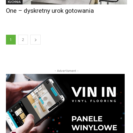
KUCHNIA
One – dyskretny urok gotowania
1
2
- Advertisment -