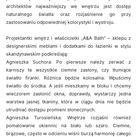
architektów najważniejszy we wnętrzu jest dostęp
naturalnego światła oraz rozjaśnienie go przy
zastosowaniu odpowiedniej kolorystyki i wystroju.
Projektantki wnętrz i właścicielki „A&A Bath” – sklepu z
designerskimi meblami i dodatkami do łazienki w stylu
skandynawskim podkreślają:
Agnieszka Suchora: Po pierwsze należy zerwać z
karniszy te wszystkie ciemne zasłony, czy tłumiące
światło firanki. Różnica będzie kolosalna. Wpuścimy
światło do środka. A jeśli mieszkamy w bloku i chcemy
wieczorem zasłonić okna, doprawdy, wystarczy jedna
warstwa jasnej tkaniny, która w ciągu dnia nie będzie
utrudniać dostępu promieni słonecznych.
Agnieszka Turosieńska: Wnętrze rozjaśni również
pomalowanie okiennic na biało lub szaro. Ciemne,
brązowe, często w odcieniu wiśni burzą harmonię całego