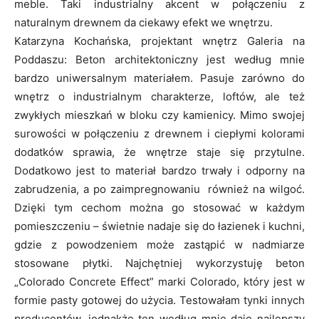
meble. Taki industrialny akcent w połączeniu z
naturalnym drewnem da ciekawy efekt we wnętrzu.
Katarzyna Kochańska, projektant wnętrz Galeria na
Poddaszu: Beton architektoniczny jest według mnie
bardzo uniwersalnym materiałem. Pasuje zarówno do
wnętrz o industrialnym charakterze, loftów, ale też
zwykłych mieszkań w bloku czy kamienicy. Mimo swojej
surowości w połączeniu z drewnem i ciepłymi kolorami
dodatków sprawia, że wnętrze staje się przytulne.
Dodatkowo jest to materiał bardzo trwały i odporny na
zabrudzenia, a po zaimpregnowaniu również na wilgoć.
Dzięki tym cechom można go stosować w każdym
pomieszczeniu – świetnie nadaje się do łazienek i kuchni,
gdzie z powodzeniem może zastąpić w nadmiarze
stosowane płytki. Najchętniej wykorzystuję beton
„Colorado Concrete Effect” marki Colorado, który jest w
formie pasty gotowej do użycia. Testowałam tynki innych
producentów, jednakże ten według mnie daje najlepszy