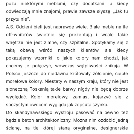
poza niektórymi meblami, czy dodatkami, a kiedy
odwiedzają mnie znajomi, prawie zawsze słyszę: „Jak tu
przytulnie”.
A.S. Odcieni bieli jest naprawdę wiele. Białe meble na tle
off-white’ów świetnie się prezentują i wcale takie
wnętrze nie jest zimne, czy szpitalne. Spotykamy się z
taką obawą wśród naszych klientów, ale kiedy
pokazujemy wzorniki, o jakie kolory nam chodzi, jak
chcemy je połączyć, wówczas wątpliwości znikają. W
Polsce jeszcze do niedawna królowały żółcienie, ciepłe
morelowe kolory. Niestety w naszym kraju, który nie jest
słoneczną Toskanią takie barwy nigdy nie będą dobrze
wyglądać. Kolor morelowy, zamiast kojarzyć się z
soczystym owocem wygląda jak zepsuta szynka.
Do skandynawskiego wystroju pasować na pewno też
będzie beton architektoniczny. Można nim ozdobić jedną
ścianę, na tle której staną oryginalne, designerskie