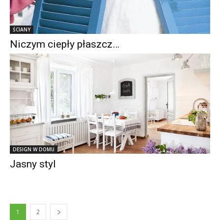
ŚCIANY
Niczym ciepły płaszcz…
DESIGN W DOMU
Jasny styl
1
2