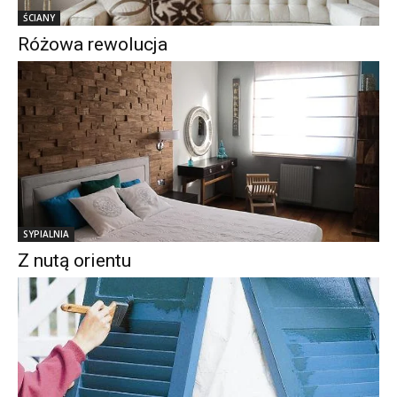
ŚCIANY
Różowa rewolucja
SYPIALNIA
Z nutą orientu