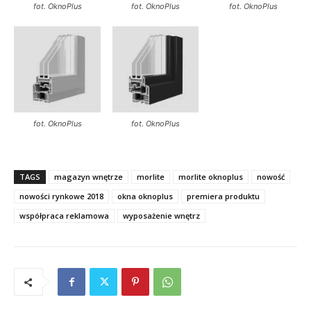
fot. OknoPlus
fot. OknoPlus
fot. OknoPlus
fot. OknoPlus
fot. OknoPlus
TAGS
magazyn wnętrze
morlite
morlite oknoplus
nowość
nowości rynkowe 2018
okna oknoplus
premiera produktu
współpraca reklamowa
wyposażenie wnętrz