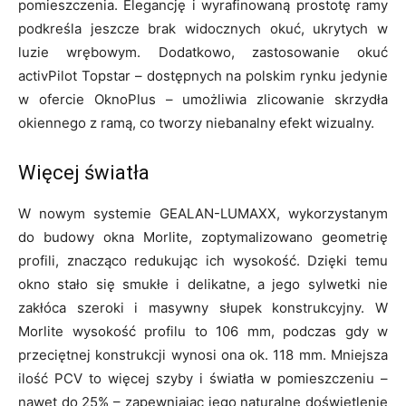
pomieszczenia. Elegancję i wyrafinowaną prostotę ramy
podkreśla jeszcze brak widocznych okuć, ukrytych w
luzie wrębowym. Dodatkowo, zastosowanie okuć
activPilot Topstar – dostępnych na polskim rynku jedynie
w ofercie OknoPlus – umożliwia zlicowanie skrzydła
okiennego z ramą, co tworzy niebanalny efekt wizualny.
Więcej światła
W nowym systemie GEALAN-LUMAXX, wykorzystanym
do budowy okna Morlite, zoptymalizowano geometrię
profili, znacząco redukując ich wysokość. Dzięki temu
okno stało się smukłe i delikatne, a jego sylwetki nie
zakłóca szeroki i masywny słupek konstrukcyjny. W
Morlite wysokość profilu to 106 mm, podczas gdy w
przeciętnej konstrukcji wynosi ona ok. 118 mm. Mniejsza
ilość PCV to więcej szyby i światła w pomieszczeniu –
nawet do 25% – zapewniając jego naturalne doświetlenie