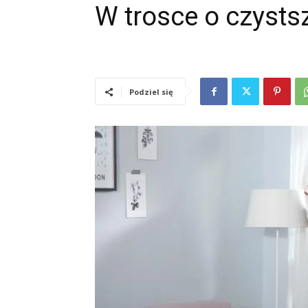
W trosce o czysts
Podziel się