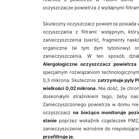
oczyszczacze powietrza z wydajnymi filtra
Skuteczny oczyszczacz powietrza posiada
oczyszczania z filtrami: wstępnym, któ
zanieczyszczenia (sierść, fragmenty nask
organiczne (w tym dym tytoniowy) or
zanieczyszczenia. W ten sposób dzi
Alergologiczne oczyszczacz powietrza 
specjalnym rozwiązaniom technologiczny
0,3 mikrona. Skutecznie
zatrzymuje pyły PM
wielkości 0,02 mikrona.
Nie dość, że chro
doskonałym strażnikiem tego, żeby na
Zanieczyszczonego powietrza w domu nie 
oczyszczacz
na bieżąco monitoruje pozi
stanie
poprzez wskaźnik cząsteczek PM2,5
zanieczyszczenie wzrośnie do niepokojąc
przefiltruje je.