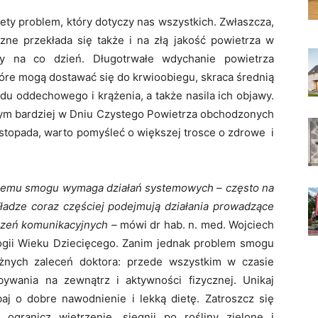
ety problem, który dotyczy nas wszystkich. Zwłaszcza,
ne przekłada się także i na złą jakość powietrza w
y na co dzień. Długotrwałe wdychanie powietrza
óre mogą dostawać się do krwioobiegu, skraca średnią
du oddechowego i krążenia, a także nasila ich objawy.
Tym bardziej w Dniu Czystego Powietrza obchodzonych
listopada, warto pomyśleć o większej trosce o zdrowe i
blemu smogu wymaga działań systemowych – często na
adze coraz częściej podejmują działania prowadzące
zczeń komunikacyjnych
–
mówi dr hab. n. med. Wojciech
ologii Wieku Dziecięcego. Zanim jednak problem smogu
ażnych zaleceń doktora: przede wszystkim w czasie
wania na zewnątrz i aktywności fizycznej. Unikaj
j o dobre nawodnienie i lekką dietę. Zatroszcz się
ranicz wietrzenie, sięgnij po rośliny zielone i