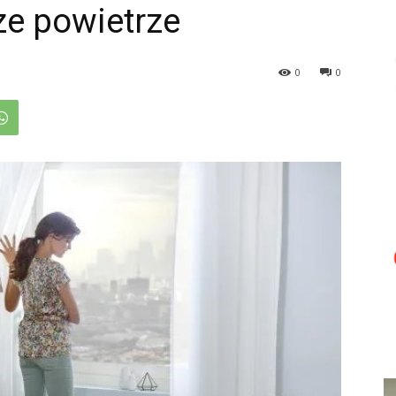
ze powietrze
0
0