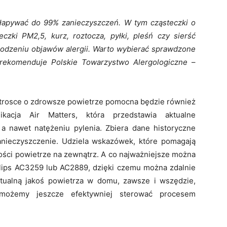
łapywać do 99% zanieczyszczeń. W tym cząsteczki o
czki PM2,5, kurz, roztocza, pyłki, pleśń czy sierść
godzeniu objawów alergii. Warto wybierać sprawdzone
e rekomenduje Polskie Towarzystwo Alergologiczne
–
trosce o zdrowsze powietrze pomocna będzie również
likacja Air Matters, która przedstawia aktualne
 a nawet natężeniu pylenia. Zbiera dane historyczne
anieczyszczenie. Udziela wskazówek, które pomagają
kości powietrze na zewnątrz. A co najważniejsze można
ilips AC3259 lub AC2889, dzięki czemu można zdalnie
tualną jakoś powietrza w domu, zawsze i wszędzie,
 możemy jeszcze efektywniej sterować procesem