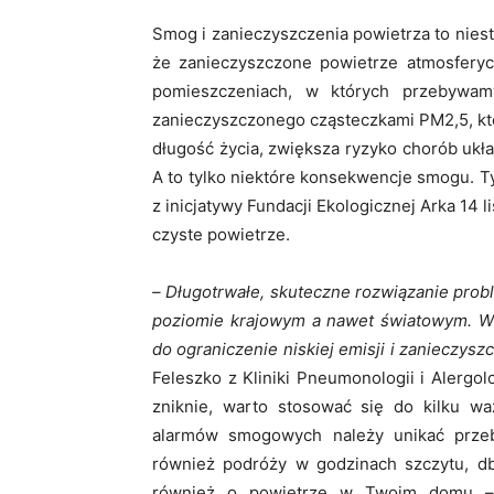
Smog i zanieczyszczenia powietrza to niest
że zanieczyszczone powietrze atmosferycz
pomieszczeniach, w których przebywam
zanieczyszczonego cząsteczkami PM2,5, kt
długość życia, zwiększa ryzyko chorób ukła
A to tylko niektóre konsekwencje smogu. 
z inicjatywy Fundacji Ekologicznej Arka 14 
czyste powietrze.
–
Długotrwałe, skuteczne rozwiązanie pro
poziomie krajowym a nawet światowym. Wł
do ograniczenie niskiej emisji i zanieczys
Feleszko z Kliniki Pneumonologii i Alerg
zniknie, warto stosować się do kilku w
alarmów smogowych należy unikać przeby
również podróży w godzinach szczytu, dba
również o powietrze w Twoim domu – og