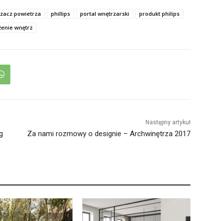
zacz powietrza
phillips
portal wnętrzarski
produkt philips
enie wnętrz
Następny artykuł
g
Za nami rozmowy o designie – Archwinętrza 2017