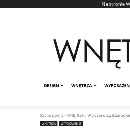
Na stronie 
DESIGN
WNĘTRZA
WYPOSAŻEN
Strona główna
WNĘTRZA
W trosce o czystsze powi
WNĘTRZA
WYPOSAŻENIE