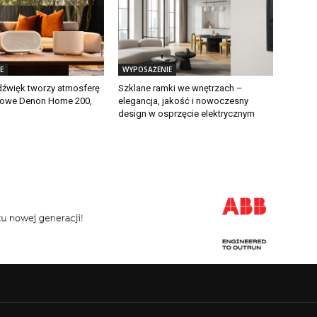
E
WYPOSAŻENIE
dźwięk tworzy atmosferę
Szklane ramki we wnętrzach –
nowe Denon Home 200,
elegancja, jakość i nowoczesny
design w osprzęcie elektrycznym