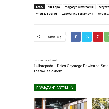
TAGS
filtr hepa
magazyn wnętrzarski
oczyszc
wnetrze i ogród
współpraca reklamowa
wyposaż
Podziel się
Poprzedni artykuł
14 listopada – Dzień Czystego Powietrza. Smo
zostaw za oknem!
POWIĄZANE ARTYKUŁY