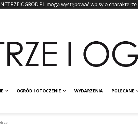
WNETRZEIOGROD.PL mogą występować wpisy o charakterze
IE
OGRÓD I OTOCZENIE
WYDARZENIA
POLECANE
etrze