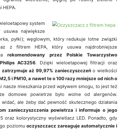
mi HEPA.
 wieloetapowy system
ry usuwa największe
órka, pyłki); węglowym, który redukuje lotne związki
az z filtrem HEPA, który usuwa najdrobniejsze
ała
rekomendowany przez Polskie Towarzystwo
Philips AC3256
. Dzięki wieloetapowej filtracji oraz
m
zatrzymuje aż 99,97% zanieczyszczeń
o wielkości
2,5 i PM10, a nawet te o 100 razy mniejsze od nich o
ni nasze mieszkania przed wpływem smogu, to jest też
sze domowe powietrze było wolne od alergenów.
widać, ale żeby dać pewność skutecznego działania
om zanieczyszczenia powietrza i informuje o jego
 oraz kolorystyczny wyświetlacz LED. Ponadto, gdy
ego poziomu
oczyszczacz zareaguje automatycznie i