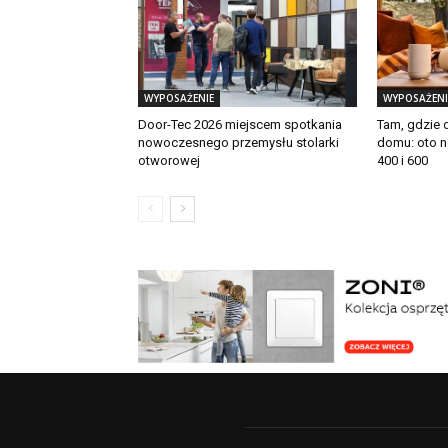
WYPOSAŻENIE
WYPOSAŻENI
Door-Tec 2026 miejscem spotkania
Tam, gdzie 
nowoczesnego przemysłu stolarki
domu: oto 
otworowej
400 i 600