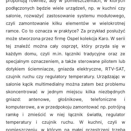
proponują również, aby w pomieszczeniach, w których
podłączonych będzie wiele urządzeń, np. w kuchni czy
salonie, rozważyć zastosowanie systemu modułowego,
czyli zamontowanie kilku elementów w wielokrotnej
ramce. Co to oznacza w praktyce? Za przykład posłużyć
może stworzona przez firmę Ospel kolekcja Karo. W serii
tej znaleźć można cały osprzęt, który przyda się w
każdym domu, czyli m.in. łączniki tradycyjne oraz ze
specjalnym oznaczeniem, a także sterowane pilotem lub
dotykiem ściemniacze, gniazda elektryczne, RTV-SAT,
czujnik ruchu czy regulatory temperatury. Urządzając w
salonie kącik multimedialny można zatem bez problemu
skoncentrować w jednym miejscu kilka niezbędnych
gniazd: antenowe, głośnikowe, telefoniczne i
komputerowe, a w przedpokoju zamontować np. potrójną
ramkę i zmieścić w niej łącznik światła, regulator
temperatury i czujnik ruchu. W kuchni, czyli w
pomieszczeniu, w którym na małej przestrzeni trzeba