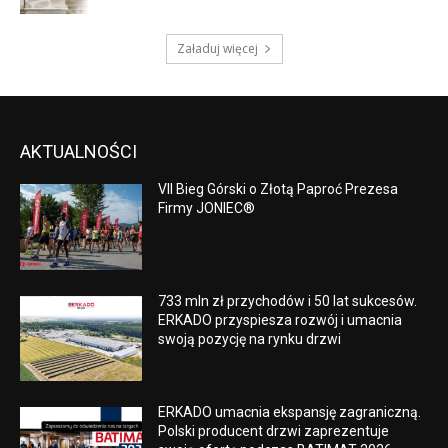
Załaduj więcej
AKTUALNOŚCI
VII Bieg Górski o Złotą Paproć Prezesa
Firmy JONIEC®
733 mln zł przychodów i 50 lat sukcesów.
ERKADO przyspiesza rozwój i umacnia
swoją pozycję na rynku drzwi
ERKADO umacnia ekspansję zagraniczną.
Polski producent drzwi zaprezentuje