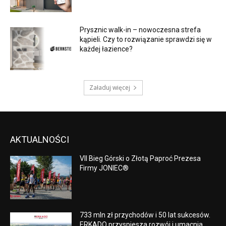
Prysznic walk-in – nowoczesna strefa
kąpieli. Czy to rozwiązanie sprawdzi się w
każdej łazience?
Załaduj więcej
AKTUALNOŚCI
VII Bieg Górski o Złotą Paproć Prezesa
Firmy JONIEC®
733 mln zł przychodów i 50 lat sukcesów.
ERKADO przyspiesza rozwój i umacnia