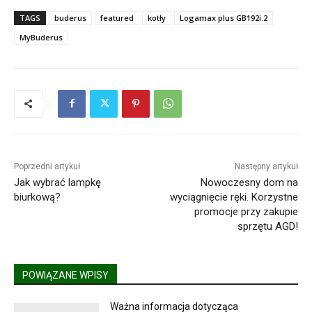
TAGS
buderus
featured
kotły
Logamax plus GB192i.2
MyBuderus
Poprzedni artykuł
Następny artykuł
Jak wybrać lampkę
Nowoczesny dom na
biurkową?
wyciągnięcie ręki. Korzystne
promocje przy zakupie
sprzętu AGD!
POWIĄZANE WPISY
Ważna informacja dotycząca