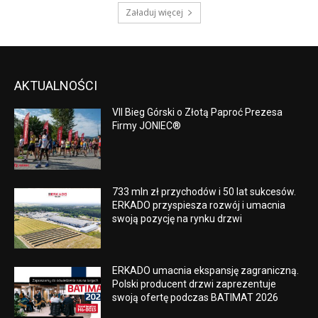
Załaduj więcej
AKTUALNOŚCI
VII Bieg Górski o Złotą Paproć Prezesa
Firmy JONIEC®
733 mln zł przychodów i 50 lat sukcesów.
ERKADO przyspiesza rozwój i umacnia
swoją pozycję na rynku drzwi
ERKADO umacnia ekspansję zagraniczną.
Polski producent drzwi zaprezentuje
swoją ofertę podczas BATIMAT 2026