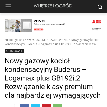
Strona główna
WYPOSAŻENIE
OGRZEWANIE
Nowy gazowy kocioł
kondensacyjny Buderus - Logamax plus GB192i.2 Rozwiązanie klasy...
OGRZEWANIE
Nowy gazowy kocioł
kondensacyjny Buderus –
Logamax plus GB192i.2
Rozwiązanie klasy premium
dla najbardziej wymagających