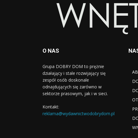
O NAS
NA
Grupa DOBRY DOM to prężnie
AB
działający i stale rozwijający się
zespół osób doskonale
D
odnajdujących się zarówno w
DO
sektorze prasowym, jak i w sieci.
OT
Kontakt:
PR
reklama@wydawnictwodobrydom.pl
DO
W