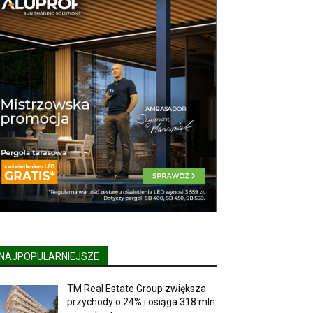
NAJPOPULARNIEJSZE
TM Real Estate Group zwiększa
przychody o 24% i osiąga 318 mln