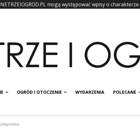
WNETRZEIOGROD.PL mogą występować wpisy o charakterze
IE
OGRÓD I OTOCZENIE
WYDARZENIA
POLECANE
kompromis