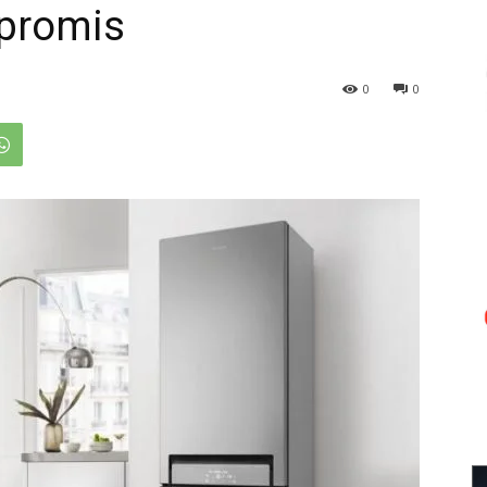
promis
0
0