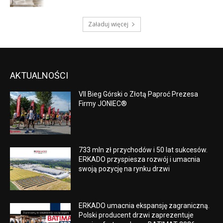
Załaduj więcej
AKTUALNOŚCI
VII Bieg Górski o Złotą Paproć Prezesa
Firmy JONIEC®
733 mln zł przychodów i 50 lat sukcesów.
ERKADO przyspiesza rozwój i umacnia
swoją pozycję na rynku drzwi
ERKADO umacnia ekspansję zagraniczną.
Polski producent drzwi zaprezentuje