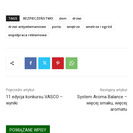
TAGS
BEZPIECZEŃSTWO
dom
drzwi
drzwi antywłamaniowe
porta
wnętrze
wnetrze i ogród
współpraca reklamowa
Poprzedni artykuł
Następny artykuł
11 edycja konkursu VASCO –
System Aroma Balance –
wyniki
więcej smaku, więcej
aromatu
POWIĄZANE WPISY