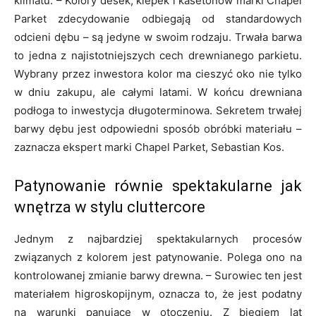
klimatu. – Kolory desek, klepek i kasetonów marki Chapel
Parket zdecydowanie odbiegają od standardowych
odcieni dębu – są jedyne w swoim rodzaju. Trwała barwa
to jedna z najistotniejszych cech drewnianego parkietu.
Wybrany przez inwestora kolor ma cieszyć oko nie tylko
w dniu zakupu, ale całymi latami. W końcu drewniana
podłoga to inwestycja długoterminowa. Sekretem trwałej
barwy dębu jest odpowiedni sposób obróbki materiału –
zaznacza ekspert marki Chapel Parket, Sebastian Kos.
Patynowanie równie spektakularne jak
wnętrza w stylu cluttercore
Jednym z najbardziej spektakularnych procesów
związanych z kolorem jest patynowanie. Polega ono na
kontrolowanej zmianie barwy drewna. – Surowiec ten jest
materiałem higroskopijnym, oznacza to, że jest podatny
na warunki panujące w otoczeniu. Z biegiem lat