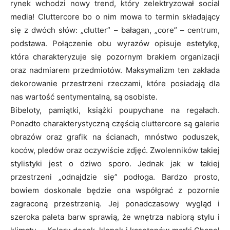
rynek wchodzi nowy trend, który zelektryzował social
media! Cluttercore bo o nim mowa to termin składający
się z dwóch słów: „clutter” – bałagan, „core” – centrum,
podstawa. Połączenie obu wyrazów opisuje estetykę,
która charakteryzuje się pozornym brakiem organizacji
oraz nadmiarem przedmiotów. Maksymalizm ten zakłada
dekorowanie przestrzeni rzeczami, które posiadają dla
nas wartość sentymentalną, są osobiste.
Bibeloty, pamiątki, książki poupychane na regałach.
Ponadto charakterystyczną częścią cluttercore są galerie
obrazów oraz grafik na ścianach, mnóstwo poduszek,
koców, pledów oraz oczywiście zdjęć. Zwolenników takiej
stylistyki jest o dziwo sporo. Jednak jak w takiej
przestrzeni „odnajdzie się” podłoga. Bardzo prosto,
bowiem doskonale będzie ona współgrać z pozornie
zagraconą przestrzenią. Jej ponadczasowy wygląd i
szeroka paleta barw sprawią, że wnętrza nabiorą stylu i