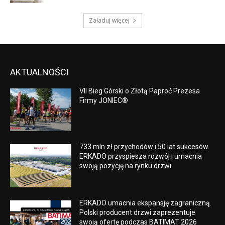
Załaduj więcej
AKTUALNOŚCI
VII Bieg Górski o Złotą Paproć Prezesa
Firmy JONIEC®
733 mln zł przychodów i 50 lat sukcesów.
ERKADO przyspiesza rozwój i umacnia
swoją pozycję na rynku drzwi
ERKADO umacnia ekspansję zagraniczną.
Polski producent drzwi zaprezentuje
swoją ofertę podczas BATIMAT 2026