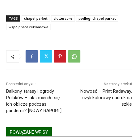
TAGS
chapel parket
cluttercore
podłogi chapel parket
współpraca reklamowa
Poprzedni artykuł
Następny artykuł
Balkony, tarasy i ogrody
Nowość – Print Radaway,
Polaków – jak zmieniło się
czyli kolorowy nadruk na
ich oblicze podczas
szkle
pandemii? [NOWY RAPORT]
POWIĄZANE WPISY