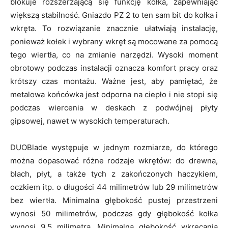
blokuje rozszerzającą się funkcję kołka, zapewniając
większą stabilność. Gniazdo PZ 2 to ten sam bit do kołka i
wkręta. To rozwiązanie znacznie ułatwiają instalację,
ponieważ kołek i wybrany wkręt są mocowane za pomocą
tego wiertła, co na zmianie narzędzi. Wysoki moment
obrotowy podczas instalacji oznacza komfort pracy oraz
krótszy czas montażu. Ważne jest, aby pamiętać, że
metalowa końcówka jest odporna na ciepło i nie stopi się
podczas wiercenia w deskach z podwójnej płyty
gipsowej, nawet w wysokich temperaturach.
DUOBlade występuje w jednym rozmiarze, do którego
można dopasować różne rodzaje wkrętów: do drewna,
blach, płyt, a także tych z zakończonych haczykiem,
oczkiem itp. o długości 44 milimetrów lub 29 milimetrów
bez wiertła. Minimalna głębokość pustej przestrzeni
wynosi 50 milimetrów, podczas gdy głębokość kołka
wynosi 9,5 milimetra. Minimalna głębokość wkręcania