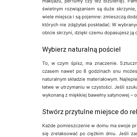
makijażu, perfumy czy też biżuterię). Pa
świetnym rozwiązaniem są duże skrzynie,
wiele miejsca i są pojemne: zmieszczą dod
których nie zdążyłaś poskładać. W wybrany
obicie skrzyni, dzięki czemu dopasujesz ją d
Wybierz naturalną pościel
To, w czym śpisz, ma znaczenie. Sztuczn
czasem nawet po 8 godzinach snu możesz
naturalnym składzie materiałowym. Najlepi
łatwe w utrzymaniu w czystości. Jeśli szuk
wykonaną z miękkiej bawełny satynowej – ot
Stwórz przytulne miejsce do re
Każde pomieszczenie w domu ma swoje prze
się zrelaksować po ciężkim dniu. Jeśli za