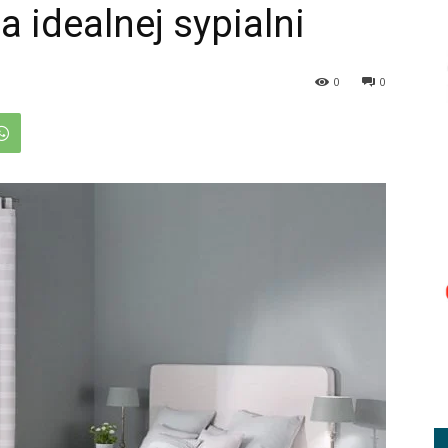
 idealnej sypialni
0
0