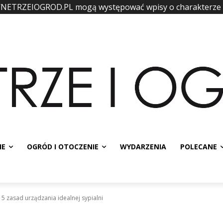
WNETRZEIOGROD.PL mogą występować wpisy o charakterze
IE
OGRÓD I OTOCZENIE
WYDARZENIA
POLECANE
5 zasad urządzania idealnej sypialni