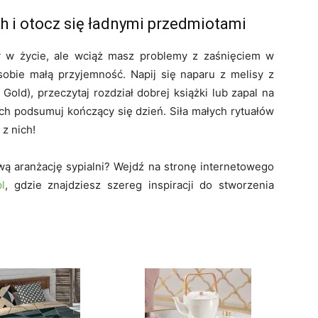
h i otocz się ładnymi przedmiotami
y w życie, ale wciąż masz problemy z zaśnięciem w
sobie małą przyjemność. Napij się naparu z melisy z
old), przeczytaj rozdział dobrej książki lub zapal na
ch podsumuj kończący się dzień. Siła małych rytuałów
z nich!
ą aranżację sypialni? Wejdź na stronę internetowego
l
, gdzie znajdziesz szereg inspiracji do stworzenia