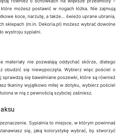
miętaj również o schowkach na większe przedmioty –
 które możesz postawić w nogach łóżka. Nie zajmują
atkowe koce, narzutę, a także… świeżo uprane ubrania,
ch sklepach (m.in. Dekoria.pl) możesz wybrać dowolne
o wystroju sypialni.
e materiały nie pozwalają oddychać skórze, dlatego
 obudzić się niewypoczęta. Wybierz więc pościel o
ej sprawdzą się bawełniane poszewki, które są również
asz tkaniny wyjątkowo miłej w dotyku, wybierz pościel
ulona w nią z pewnością szybciej zaśniesz.
laksu
znaczenie. Sypialnia to miejsce, w którym powinnaś
stanawiasz się, jaką kolorystykę wybrać, by stworzyć