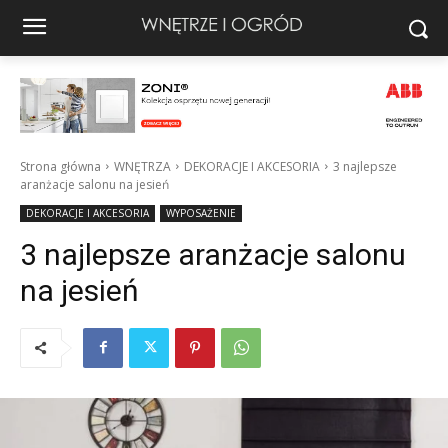
Strona główna
WNĘTRZA
DEKORACJE I AKCESORIA
3 najlepsze
aranżacje salonu na jesień
DEKORACJE I AKCESORIA
WYPOSAŻENIE
3 najlepsze aranżacje salonu
na jesień