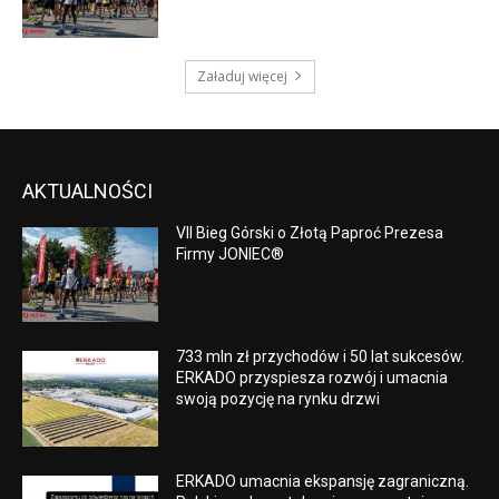
Załaduj więcej
AKTUALNOŚCI
VII Bieg Górski o Złotą Paproć Prezesa
Firmy JONIEC®
733 mln zł przychodów i 50 lat sukcesów.
ERKADO przyspiesza rozwój i umacnia
swoją pozycję na rynku drzwi
ERKADO umacnia ekspansję zagraniczną.