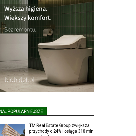
NAJPOPULARNIEJSZE
TM Real Estate Group zwiększa
przychody o 24% i osiąga 318 mln