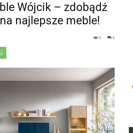
ble Wójcik – zdobądź
na najlepsze meble!
0
0