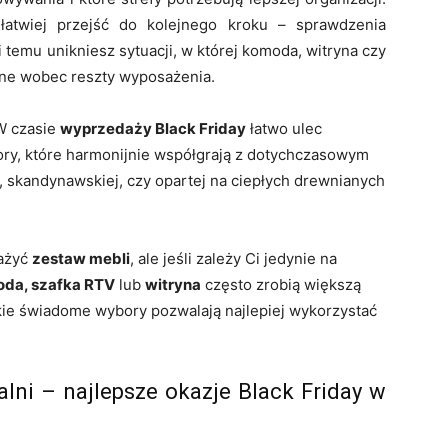
łatwiej przejść do kolejnego kroku – sprawdzenia
 temu unikniesz sytuacji, w której komoda, witryna czy
alne wobec reszty wyposażenia.
 W czasie
wyprzedaży Black Friday
łatwo ulec
bory, które harmonijnie współgrają z dotychczasowym
j, skandynawskiej, czy opartej na ciepłych drewnianych
ażyć
zestaw mebli
, ale jeśli zależy Ci jedynie na
da, szafka RTV
lub
witryna
często zrobią większą
akie świadome wybory pozwalają najlepiej wykorzystać
dalni – najlepsze okazje Black Friday w