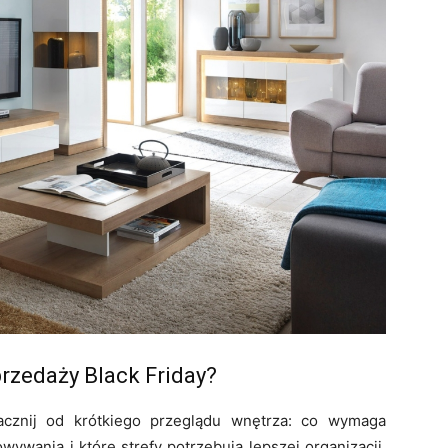
rzedaży Black Friday?
acznij od krótkiego przeglądu wnętrza: co wymaga
ywania i które strefy potrzebują lepszej organizacji.