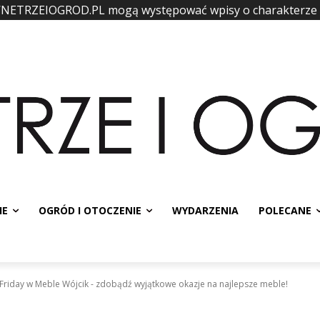
WNETRZEIOGROD.PL mogą występować wpisy o charakterze
IE
OGRÓD I OTOCZENIE
WYDARZENIA
POLECANE
 Friday w Meble Wójcik - zdobądź wyjątkowe okazje na najlepsze meble!