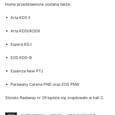
Home przedstawione zostaną także:
Arta KDS II
Arta KDDI/KDDII
Espera KDJ
EOS KDD-B
Essenza New PTJ
Parawany Carena PND oraz EOS PNW
Stoisko Radaway nr 29 będzie się znajdowało w hali C.
TAGS
nowości radaway
radaway
radaway na targach