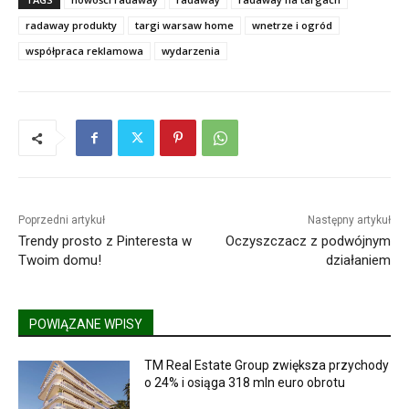
radaway produkty
targi warsaw home
wnetrze i ogród
współpraca reklamowa
wydarzenia
Poprzedni artykuł
Następny artykuł
Trendy prosto z Pinteresta w
Oczyszczacz z podwójnym
Twoim domu!
działaniem
POWIĄZANE WPISY
TM Real Estate Group zwiększa przychody
o 24% i osiąga 318 mln euro obrotu