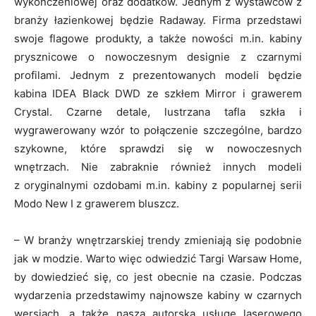
wykończeniowej oraz dodatków. Jednym z wystawców z
branży łazienkowej będzie Radaway. Firma przedstawi
swoje flagowe produkty, a także nowości m.in. kabiny
prysznicowe o nowoczesnym designie z czarnymi
profilami. Jednym z prezentowanych modeli będzie
kabina IDEA Black DWD ze szkłem Mirror i grawerem
Crystal. Czarne detale, lustrzana tafla szkła i
wygrawerowany wzór to połączenie szczególne, bardzo
szykowne, które sprawdzi się w nowoczesnych
wnętrzach. Nie zabraknie również innych modeli
z oryginalnymi ozdobami m.in. kabiny z popularnej serii
Modo New I z grawerem bluszcz.
– W branży wnętrzarskiej trendy zmieniają się podobnie
jak w modzie. Warto więc odwiedzić Targi Warsaw Home,
by dowiedzieć się, co jest obecnie na czasie. Podczas
wydarzenia przedstawimy najnowsze kabiny w czarnych
wersjach, a także naszą autorską usługę laserowego