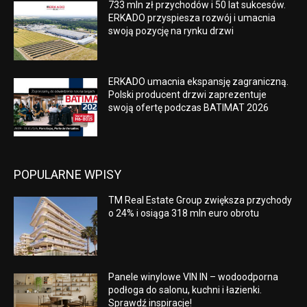
733 mln zł przychodów i 50 lat sukcesów.
ERKADO przyspiesza rozwój i umacnia
swoją pozycję na rynku drzwi
ERKADO umacnia ekspansję zagraniczną.
Polski producent drzwi zaprezentuje
swoją ofertę podczas BATIMAT 2026
POPULARNE WPISY
TM Real Estate Group zwiększa przychody
o 24% i osiąga 318 mln euro obrotu
Panele winylowe VIN IN – wodoodporna
podłoga do salonu, kuchni i łazienki.
Sprawdź inspiracje!