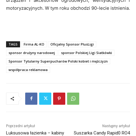
urządzeń i akcesoriów ogrodowych, wentylacyjnych i
motoryzacyjnych. W tym roku obchodzi 90-lecie istnienia.
TAGS
Firma AL-KO
Oficjalny Sponsor PlusLigi
sponsor drużyny narodowej
sponsor Polskiej Ligi Siatkówki
Sponsor Tytularny Superpucharów Polski kobiet i mężczyzn
współpraca reklamowa
Poprzedni artykuł
Następny artykuł
Luksusowa łazienka – kabiny
Suszarka Candy Rapid0 RO4