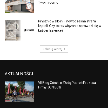
Twoim domu
Prysznic walk-in – nowoczesna strefa
kąpieli. Czy to rozwiązanie sprawdzi się w
każdej łazience?
Załaduj więcej
AKTUALNOŚCI
VII Bieg Górski o Złotą Paproć Prezesa
Firmy JONIEC®