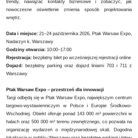
trendy, nawiązać kontakty biznesowe i zobaczyć, jak
nowoczesne oświetlenie zmienia sposób projektowania
wnętrz.
Data i miejsce:
21–24 października 2026, Ptak Warsaw Expo,
Nadarzyn k. Warszawy
Godziny otwarcia:
10:00–17:00
Rejestracja:
bezpłatny bilet po wcześniejszej rejestracji online
Dojazd:
bezpłatny parking oraz dojazd liniami 703 i 711 z
Warszawy
Ptak Warsaw Expo – przestrzeń dla innowacji
Targi odbędą się w Ptak Warsaw Expo, największym centrum
targowo-wystawienniczym w Polsce i Europie Środkowo-
Wschodniej. Obiekt oferuje ponad 143 000 m² powierzchni w
halach oraz 500 000 m² terenu zewnętrznego, co pozwala na
organizację wydarzeń o międzynarodowej skali. Dogodna
lokalizacja w pobliżu Warszawy oraz bezpłatne parkingi i łatwy