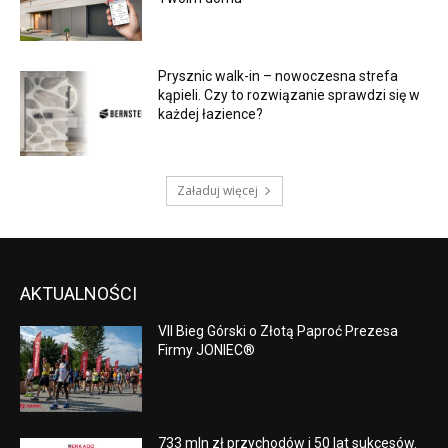
Prysznic walk-in – nowoczesna strefa
kąpieli. Czy to rozwiązanie sprawdzi się w
każdej łazience?
Załaduj więcej
AKTUALNOŚCI
VII Bieg Górski o Złotą Paproć Prezesa
Firmy JONIEC®
733 mln zł przychodów i 50 lat sukcesów.