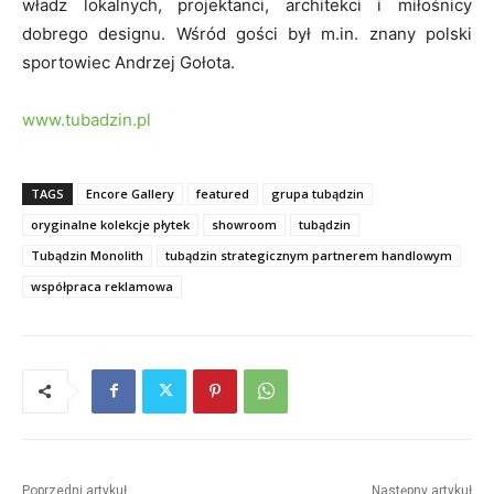
władz lokalnych, projektanci, architekci i miłośnicy
dobrego designu. Wśród gości był m.in. znany polski
sportowiec Andrzej Gołota.
www.tubadzin.pl
TAGS
Encore Gallery
featured
grupa tubądzin
oryginalne kolekcje płytek
showroom
tubądzin
Tubądzin Monolith
tubądzin strategicznym partnerem handlowym
współpraca reklamowa
Poprzedni artykuł
Następny artykuł