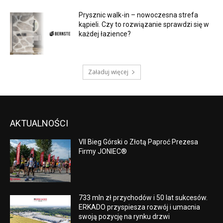
Prysznic walk-in – nowoczesna strefa
kąpieli. Czy to rozwiązanie sprawdzi się w
każdej łazience?
Załaduj więcej
AKTUALNOŚCI
VII Bieg Górski o Złotą Paproć Prezesa
Firmy JONIEC®
733 mln zł przychodów i 50 lat sukcesów.
ERKADO przyspiesza rozwój i umacnia
swoją pozycję na rynku drzwi