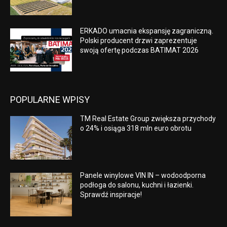
ERKADO umacnia ekspansję zagraniczną.
Polski producent drzwi zaprezentuje
swoją ofertę podczas BATIMAT 2026
POPULARNE WPISY
TM Real Estate Group zwiększa przychody
o 24% i osiąga 318 mln euro obrotu
Panele winylowe VIN IN – wodoodporna
podłoga do salonu, kuchni i łazienki.
Sprawdź inspiracje!