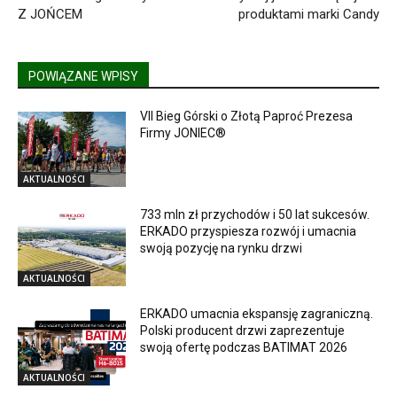
Z JOŃCEM
produktami marki Candy
POWIĄZANE WPISY
VII Bieg Górski o Złotą Paproć Prezesa
Firmy JONIEC®
AKTUALNOŚCI
733 mln zł przychodów i 50 lat sukcesów.
ERKADO przyspiesza rozwój i umacnia
swoją pozycję na rynku drzwi
AKTUALNOŚCI
ERKADO umacnia ekspansję zagraniczną.
Polski producent drzwi zaprezentuje
swoją ofertę podczas BATIMAT 2026
AKTUALNOŚCI