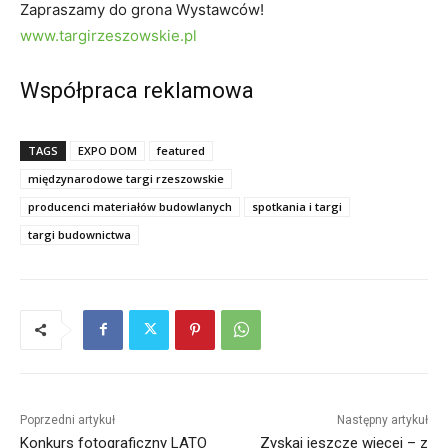
Zapraszamy do grona Wystawców!
www.targirzeszowskie.pl
Współpraca reklamowa
TAGS
EXPO DOM
featured
międzynarodowe targi rzeszowskie
producenci materiałów budowlanych
spotkania i targi
targi budownictwa
Poprzedni artykuł
Następny artykuł
Konkurs fotograficzny LATO
Zyskaj jeszcze więcej – z