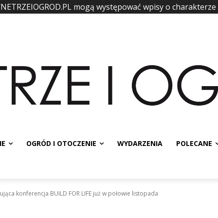
WNETRZEIOGROD.PL mogą występować wpisy o charakterze
IE
OGRÓD I OTOCZENIE
WYDARZENIA
POLECANE
rująca konferencja BUILD FOR LIFE już w połowie listopada