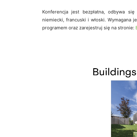
Konferencja jest bezpłatna, odbywa się
niemiecki, francuski i włoski. Wymagana j
programem oraz zarejestruj się na stronie:
O
d
t
w
a
r
z
a
c
z
v
i