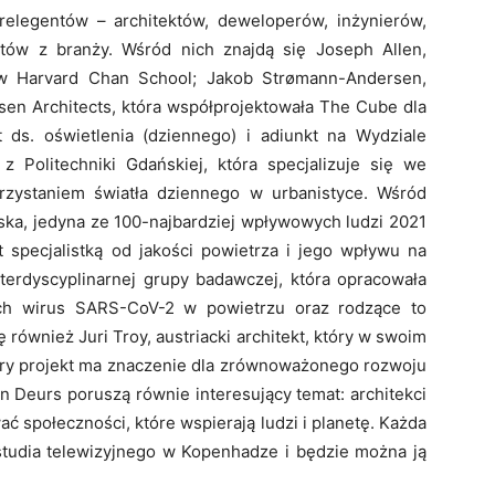
elegentów – architektów, deweloperów, inżynierów,
istów z branży. Wśród nich znajdą się Joseph Allen,
w Harvard Chan School; Jakob Strømann-Andersen,
rsen Architects, która współprojektowała The Cube dla
 ds. oświetlenia (dziennego) i adiunkt na Wydziale
 z Politechniki Gdańskiej, która specjalizuje się we
orzystaniem światła dziennego w urbanistyce. Wśród
ska, jedyna ze 100-najbardziej wpływowych ludzi 2021
t specjalistką od jakości powietrza i jego wpływu na
nterdyscyplinarnej grupy badawczej, która opracowała
cych wirus SARS-CoV-2 w powietrzu oraz rodzące to
 również Juri Troy, austriacki architekt, który w swoim
obry projekt ma znaczenie dla zrównoważonego rozwoju
an Deurs poruszą równie interesujący temat: architekci
 społeczności, które wspierają ludzi i planetę. Każda
studia telewizyjnego w Kopenhadze i będzie można ją