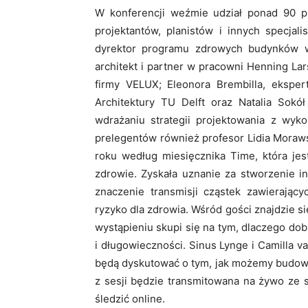
W konferencji weźmie udział ponad 90 pr
projektantów, planistów i innych specjal
dyrektor programu zdrowych budynków 
architekt i partner w pracowni Henning La
firmy VELUX; Eleonora Brembilla, ekspert
Architektury TU Delft oraz Natalia Sokół
wdrażaniu strategii projektowania z wyk
prelegentów również profesor Lidia Moraw
roku według miesięcznika Time, która jes
zdrowie. Zyskała uznanie za stworzenie i
znaczenie transmisji cząstek zawierają
ryzyko dla zdrowia. Wśród gości znajdzie się
wystąpieniu skupi się na tym, dlaczego d
i długowieczności. Sinus Lynge i Camilla v
będą dyskutować o tym, jak możemy budować
z sesji będzie transmitowana na żywo ze 
śledzić online.