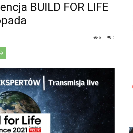
rencja BUILD FOR LIFE
topada
0
0