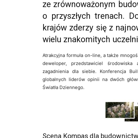
ze zrównoważonym budown
o przyszłych trenach. D
krajów zderzy się z naj
wielu znakomitych uczelni
Atrakcyjna formuła on-line, a także mnogoś
deweloper, przedstawiciel środowiska 
zagadnienia dla siebie. Konferencja Bui
globalnych liderów opinii na dwóch głó
Światła Dziennego.
Scena Kompas dla budownict