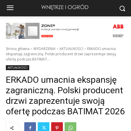
Strona główna
WYDARZENIA
AKTUALNOŚCI
ERKADO umacnia
ekspansję zagraniczną. Polski producent drzwi zaprezentuje swoją
ofertę podczas BATIMAT...
AKTUALNOŚCI
ERKADO umacnia ekspansję
zagraniczną. Polski producent
drzwi zaprezentuje swoją
ofertę podczas BATIMAT 2026