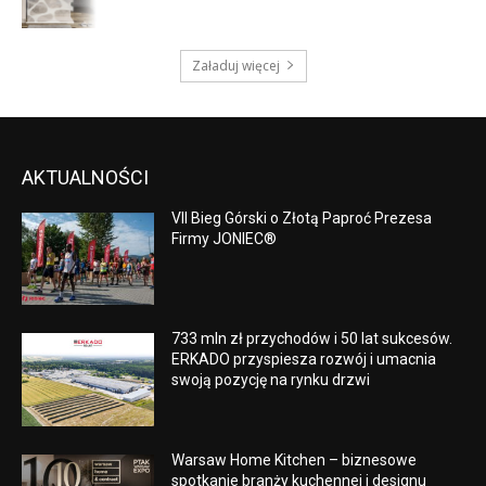
Załaduj więcej
AKTUALNOŚCI
VII Bieg Górski o Złotą Paproć Prezesa
Firmy JONIEC®
733 mln zł przychodów i 50 lat sukcesów.
ERKADO przyspiesza rozwój i umacnia
swoją pozycję na rynku drzwi
Warsaw Home Kitchen – biznesowe
spotkanie branży kuchennej i designu