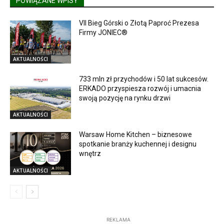
POWIĄZANE WPISY
VII Bieg Górski o Złotą Paproć Prezesa
Firmy JONIEC®
AKTUALNOŚCI
733 mln zł przychodów i 50 lat sukcesów.
ERKADO przyspiesza rozwój i umacnia
swoją pozycję na rynku drzwi
AKTUALNOŚCI
Warsaw Home Kitchen – biznesowe
spotkanie branży kuchennej i designu
wnętrz
AKTUALNOŚCI
REKLAMA