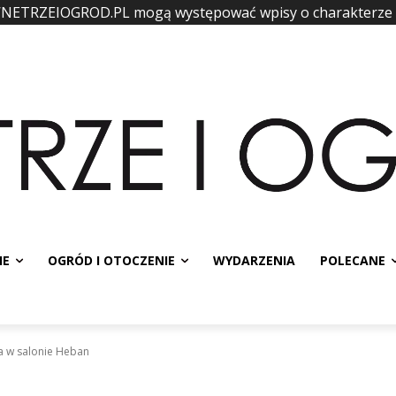
WNETRZEIOGROD.PL mogą występować wpisy o charakterze
IE
OGRÓD I OTOCZENIE
WYDARZENIA
POLECANE
 w salonie Heban