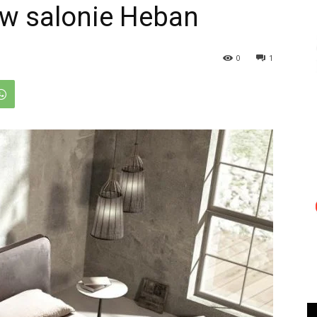
w salonie Heban
0
1