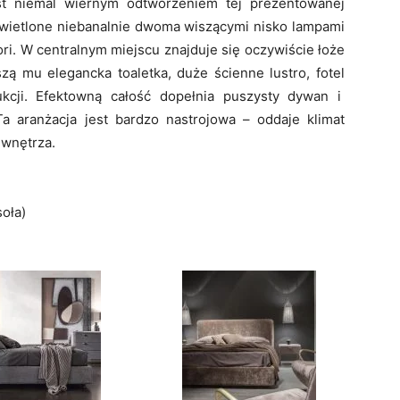
est niemal wiernym odtworzeniem tej prezentowanej
wietlone niebanalnie dwoma wiszącymi nisko lampami
ri. W centralnym miejscu znajduje się oczywiście łoże
zą mu elegancka toaletka, duże ścienne lustro, fotel
ukcji. Efektowną całość dopełnia puszysty dywan i
Ta aranżacja jest bardzo nastrojowa – oddaje klimat
 wnętrza.
oła)