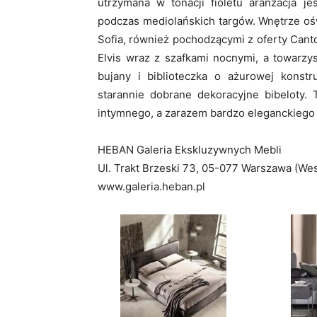
utrzymana w tonacji fioletu aranżacja j
podczas mediolańskich targów. Wnętrze oś
Sofia, również pochodzącymi z oferty Canto
Elvis wraz z szafkami nocnymi, a towarzys
bujany i biblioteczka o ażurowej konstr
starannie dobrane dekoracyjne bibeloty. 
intymnego, a zarazem bardzo eleganckiego
HEBAN Galeria Ekskluzywnych Mebli
Ul. Trakt Brzeski 73, 05-077 Warszawa (Wes
www.galeria.heban.pl