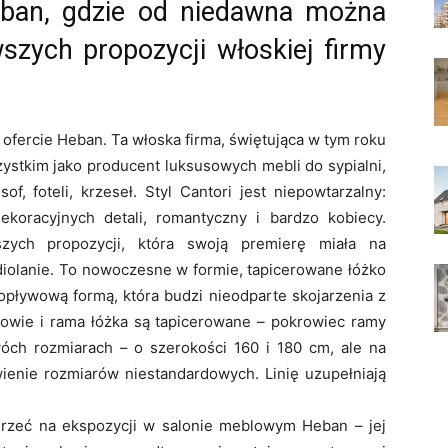
eban, gdzie od niedawna można
szych propozycji włoskiej firmy
 ofercie Heban. Ta włoska firma, świętująca w tym roku
zystkim jako producent luksusowych mebli do sypialni,
of, foteli, krzeseł. Styl Cantori jest niepowtarzalny:
ekoracyjnych detali, romantyczny i bardzo kobiecy.
szych propozycji, która swoją premierę miała na
olanie. To nowoczesne w formie, tapicerowane łóżko
opływową formą, która budzi nieodparte skojarzenia z
wie i rama łóżka są tapicerowane – pokrowiec ramy
óch rozmiarach – o szerokości 160 i 180 cm, ale na
wienie rozmiarów niestandardowych. Linię uzupełniają
rzeć na ekspozycji w salonie meblowym Heban – jej