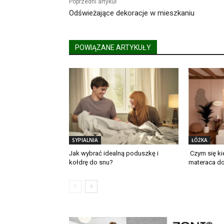
Poprzedni artykuł
Odświeżające dekoracje w mieszkaniu
POWIĄZANE ARTYKUŁY
SYPIALNIA
ŁÓŻKA
Jak wybrać idealną poduszkę i
Czym się k
kołdrę do snu?
materaca do