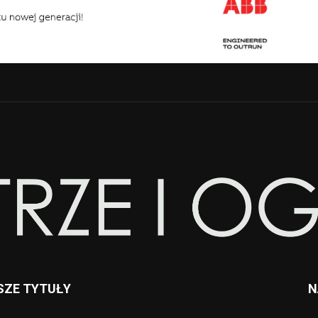
SZE TYTUŁY
N