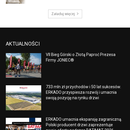
Załaduj więcej
AKTUALNOŚCI
VII Bieg Górski o Złotą Paproć Prezesa
Firmy JONIEC®
733 mln zł przychodów i 50 lat sukcesów.
ERKADO przyspiesza rozwój i umacnia
swoją pozycję na rynku drzwi
ERKADO umacnia ekspansję zagraniczną.
Polski producent drzwi zaprezentuje