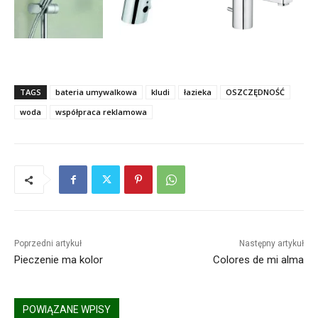
TAGS
bateria umywalkowa
kludi
łazieka
OSZCZĘDNOŚĆ
woda
współpraca reklamowa
Poprzedni artykuł
Następny artykuł
Pieczenie ma kolor
Colores de mi alma
POWIĄZANE WPISY