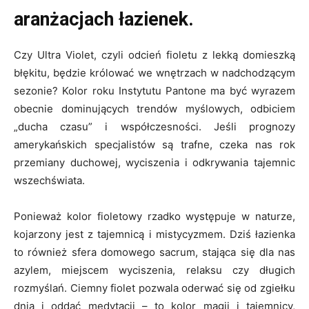
aranżacjach łazienek.
Czy Ultra Violet, czyli odcień fioletu z lekką domieszką
błękitu, będzie królować we wnętrzach w nadchodzącym
sezonie? Kolor roku Instytutu Pantone ma być wyrazem
obecnie dominujących trendów myślowych, odbiciem
„ducha czasu” i współczesności. Jeśli prognozy
amerykańskich specjalistów są trafne, czeka nas rok
przemiany duchowej, wyciszenia i odkrywania tajemnic
wszechświata.
Ponieważ kolor fioletowy rzadko występuje w naturze,
kojarzony jest z tajemnicą i mistycyzmem. Dziś łazienka
to również sfera domowego sacrum, stająca się dla nas
azylem, miejscem wyciszenia, relaksu czy długich
rozmyślań. Ciemny fiolet pozwala oderwać się od zgiełku
dnia i oddać medytacji – to kolor magii i tajemnicy,