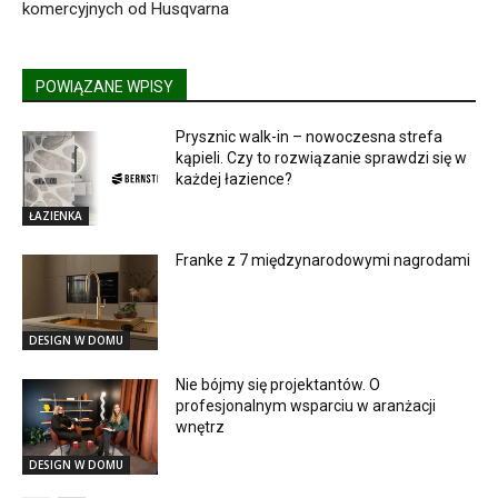
komercyjnych od Husqvarna
POWIĄZANE WPISY
Prysznic walk-in – nowoczesna strefa
kąpieli. Czy to rozwiązanie sprawdzi się w
każdej łazience?
ŁAZIENKA
Franke z 7 międzynarodowymi nagrodami
DESIGN W DOMU
Nie bójmy się projektantów. O
profesjonalnym wsparciu w aranżacji
wnętrz
DESIGN W DOMU