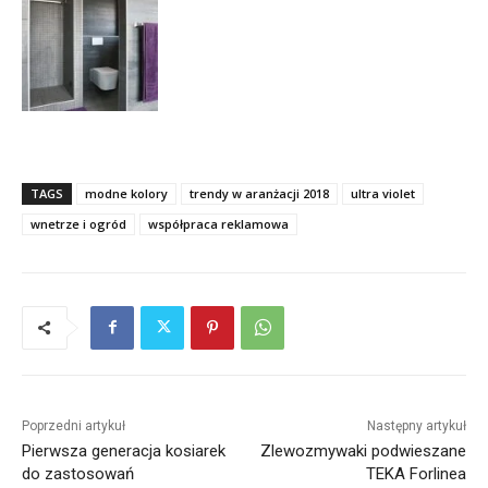
TAGS
modne kolory
trendy w aranżacji 2018
ultra violet
wnetrze i ogród
współpraca reklamowa
Poprzedni artykuł
Następny artykuł
Pierwsza generacja kosiarek
Zlewozmywaki podwieszane
do zastosowań
TEKA Forlinea