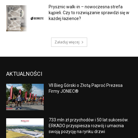
Prysznic walk-in – nowoczesna strefa
kąpieli. Czy to rozwiązanie sprawdzi się w
każdej łazience?
Załaduj więcej
AKTUALNOŚCI
VII Bieg Górski o Złotą Paproć Prezesa
Firmy JONIEC®
733 mln zł przychodów i 50 lat sukcesów.
ERKADO przyspiesza rozwój i umacnia
swoją pozycję na rynku drzwi