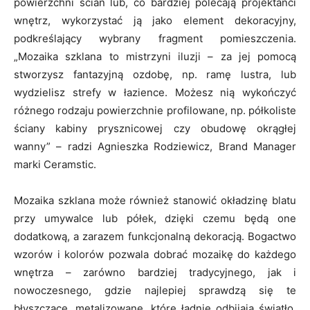
powierzchni ścian lub, co bardziej polecają projektanci
wnętrz, wykorzystać ją jako element dekoracyjny,
podkreślający wybrany fragment pomieszczenia.
„Mozaika szklana to mistrzyni iluzji – za jej pomocą
stworzysz fantazyjną ozdobę, np. ramę lustra, lub
wydzielisz strefy w łazience. Możesz nią wykończyć
różnego rodzaju powierzchnie profilowane, np. półkoliste
ściany kabiny prysznicowej czy obudowę okrągłej
wanny” – radzi Agnieszka Rodziewicz, Brand Manager
marki Ceramstic.
Mozaika szklana może również stanowić okładzinę blatu
przy umywalce lub półek, dzięki czemu będą one
dodatkową, a zarazem funkcjonalną dekoracją. Bogactwo
wzorów i kolorów pozwala dobrać mozaikę do każdego
wnętrza – zarówno bardziej tradycyjnego, jak i
nowoczesnego, gdzie najlepiej sprawdzą się te
błyszczące, metalizowane, które ładnie odbijają światło,