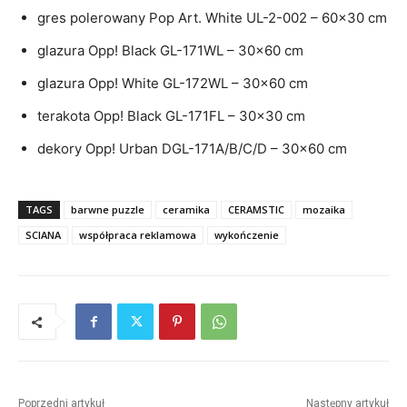
gres polerowany Pop Art. White UL-2-002 – 60×30 cm
glazura Opp! Black GL-171WL – 30×60 cm
glazura Opp! White GL-172WL – 30×60 cm
terakota Opp! Black GL-171FL – 30×30 cm
dekory Opp! Urban DGL-171A/B/C/D – 30×60 cm
TAGS
barwne puzzle
ceramika
CERAMSTIC
mozaika
SCIANA
współpraca reklamowa
wykończenie
Poprzedni artykuł
Następny artykuł