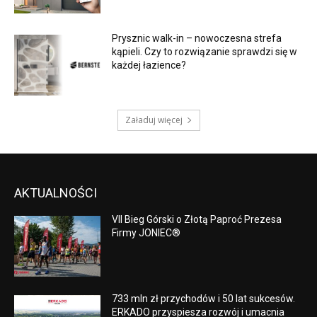
Prysznic walk-in – nowoczesna strefa
kąpieli. Czy to rozwiązanie sprawdzi się w
każdej łazience?
Załaduj więcej
AKTUALNOŚCI
VII Bieg Górski o Złotą Paproć Prezesa
Firmy JONIEC®
733 mln zł przychodów i 50 lat sukcesów.
ERKADO przyspiesza rozwój i umacnia