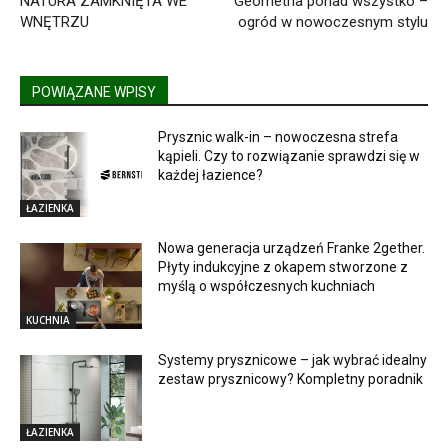
NATURA ZAMKNIĘTA WE
Geometria ponad wszystko –
WNĘTRZU
ogród w nowoczesnym stylu
POWIĄZANE WPISY
Prysznic walk-in – nowoczesna strefa
kąpieli. Czy to rozwiązanie sprawdzi się w
każdej łazience?
ŁAZIENKA
Nowa generacja urządzeń Franke 2gether.
Płyty indukcyjne z okapem stworzone z
myślą o współczesnych kuchniach
KUCHNIA
Systemy prysznicowe – jak wybrać idealny
zestaw prysznicowy? Kompletny poradnik
ŁAZIENKA