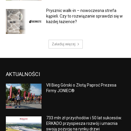
Prysznic walk-in – nowoczesna strefa
kąpieli. Czy to rozwiązanie sprawdzi się w
każdej łazience?
Załaduj więcej
AKTUALNOŚCI
VII Bieg Górski o Złotą Paproć Prezesa
Firmy JONIEC®
733 mln zł przychodów i 50 lat sukcesów.
ERKADO przyspiesza rozwój i umacnia
swoją pozycję na rynku drzwi