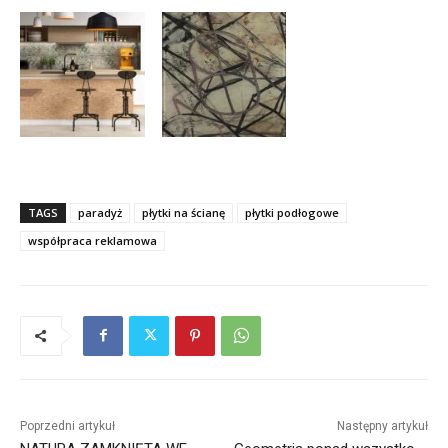
TAGS
paradyż
płytki na ścianę
płytki podłogowe
współpraca reklamowa
Poprzedni artykuł
Następny artykuł