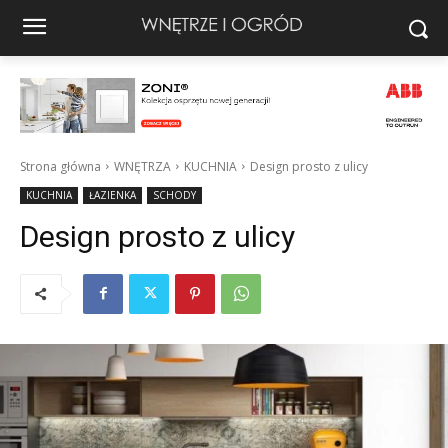
Strona główna
WNĘTRZA
KUCHNIA
Design prosto z ulicy
KUCHNIA
ŁAZIENKA
SCHODY
Design prosto z ulicy