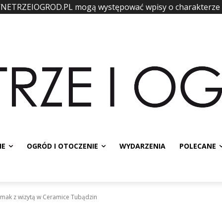
WNETRZEIOGROD.PL mogą występować wpisy o charakterze
IE
OGRÓD I OTOCZENIE
WYDARZENIA
POLECANE
dmak z wizytą w Ceramice Tubądzin