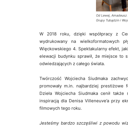
Od Lewej, Amadeusz 
Grupy Tubądzin i Woj
W 2018 roku, dzięki współpracy z Cer
wydrukowany na wielkoformatowych pły
Więckowskiego 4. Spektakularny efekt, jaki
elewacji budynku sprawił, że miejsce to s
odwiedzających z całego świata.
Twórczość Wojciecha Siudmaka zachwyc
promowały m.in. najbardziej prestiżowe 
Dzieła Wojciecha Siudmaka cenił także s
inspiracją dla Denisa Villeneuve’a przy ek
filmowych tego roku.
Jesteśmy bardzo szczęśliwi z powodu wi