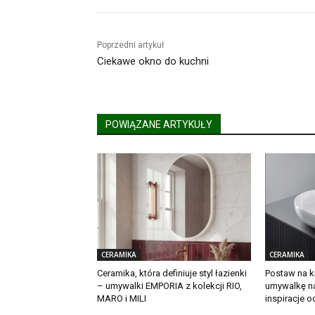
Poprzedni artykuł
Ciekawe okno do kuchni
POWIĄZANE ARTYKUŁY
CERAMIKA
CERAMIKA
Ceramika, która definiuje styl łazienki
Postaw na k
– umywalki EMPORIA z kolekcji RIO,
umywalkę na
MARO i MILI
inspiracje o