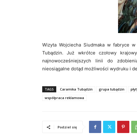
Wizyta Wojciecha Siudmaka w fabryce w 
Tubądzin. Już wkrótce czołowy krajow
najnowocześniejszych linii do zdobien
nieosiągalne dotąd możliwości wydruku i de
TAGS
Caramika Tubądzin
grupa tubądzin
pły
współpraca reklamowa
Podziel się