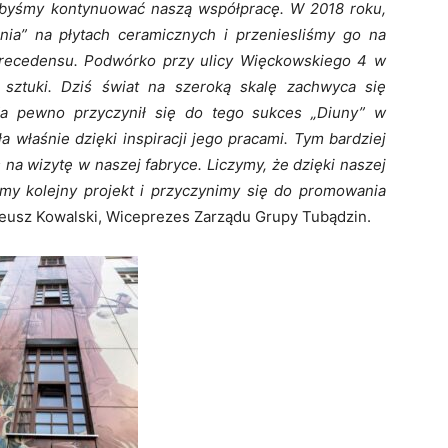
libyśmy kontynuować naszą współpracę. W 2018 roku,
ia” na płytach ceramicznych i przeniesliśmy go na
precedensu. Podwórko przy ulicy Więckowskiego 4 w
 sztuki. Dziś świat na szeroką skalę zachwyca się
Na pewno przyczynił się do tego sukces „Diuny” w
ła właśnie dzięki inspiracji jego pracami. Tym bardziej
 na wizytę w naszej fabryce. Liczymy, że dzięki naszej
jemy kolejny projekt i przyczynimy się do promowania
usz Kowalski, Wiceprezes Zarządu Grupy Tubądzin.