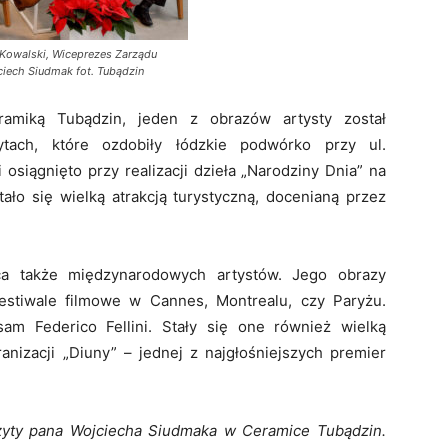
Kowalski, Wiceprezes Zarządu
ciech Siudmak fot. Tubądzin
amiką Tubądzin, jeden z obrazów artysty został
tach, które ozdobiły łódzkie podwórko przy ul.
 osiągnięto przy realizacji dzieła „Narodziny Dnia” na
tało się wielką atrakcją turystyczną, docenianą przez
a także międzynarodowych artystów. Jego obrazy
festiwale filmowe w Cannes, Montrealu, czy Paryżu.
am Federico Fellini. Stały się one również wielką
ranizacji „Diuny” – jednej z najgłośniejszych premier
zyty pana Wojciecha Siudmaka w Ceramice Tubądzin.