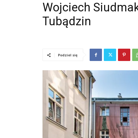
Wojciech Siudmak
Tubądzin
Podziel się