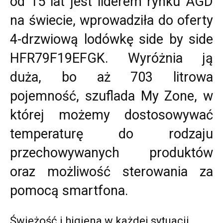
od 15 lat jest liderem rynku AGD
na świecie, wprowadziła do oferty
4-drzwiową lodówkę side by side
HFR79F19EFGK. Wyróżnia ją
duża, bo aż 703 litrowa
pojemność, szuflada My Zone, w
której możemy dostosowywać
temperaturę do rodzaju
przechowywanych produktów
oraz możliwość sterowania za
pomocą smartfona.
Świeżość i higiena w każdej sytuacji