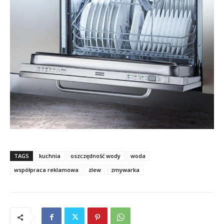
TAGS
kuchnia
oszczędność wody
woda
współpraca reklamowa
zlew
zmywarka