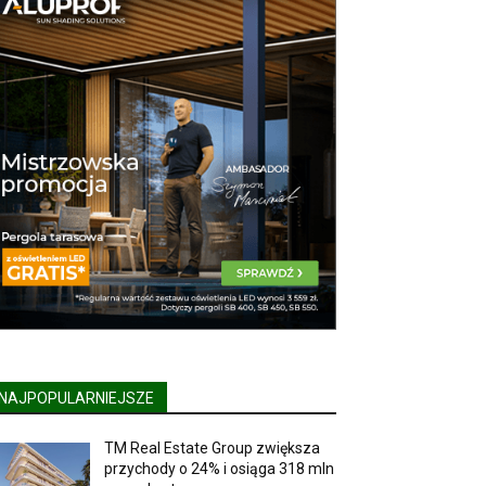
NAJPOPULARNIEJSZE
TM Real Estate Group zwiększa
przychody o 24% i osiąga 318 mln