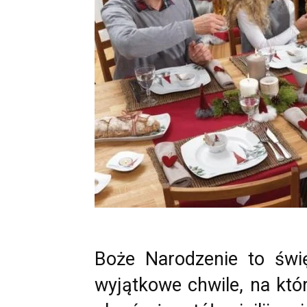
Boże Narodzenie to świę
wyjątkowe chwile, na któ