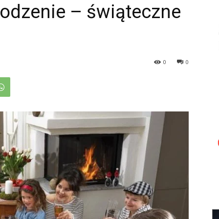
odzenie – świąteczne
0
0