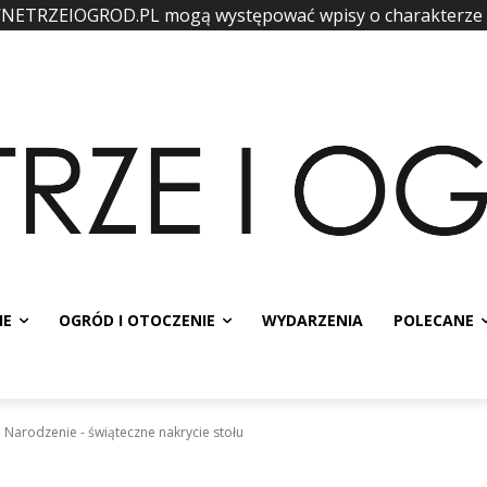
WNETRZEIOGROD.PL mogą występować wpisy o charakterze
IE
OGRÓD I OTOCZENIE
WYDARZENIA
POLECANE
Narodzenie - świąteczne nakrycie stołu