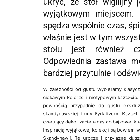
ukryć, że stół wigilijny
wyjątkowym miejscem. P
spędza wspólnie czas, śpi
właśnie jest w tym wszys
stołu jest również cz
Odpowiednia zastawa mo
bardziej przytulnie i odświ
W zależności od gustu wybieramy klasycz
ciekawym kolorze i nietypowym kształcie.
pewnością przypadnie do gustu ekskluz
skandynawskiej firmy Fyrklövern. Kształt
czarujący dekor zabiera nas do bajkowej kra
Inspiracją wyjątkowej kolekcji są bowiem 
Skandynawii. Te urocze i przyjazne duszk