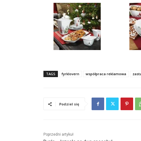
TAGS
fyrklovern
współpraca reklamowa
zast
Podziel się
Poprzedni artykuł