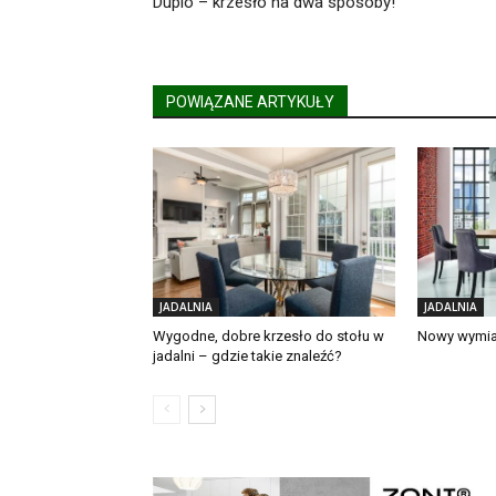
Duplo – krzesło na dwa sposoby!
POWIĄZANE ARTYKUŁY
JADALNIA
JADALNIA
Wygodne, dobre krzesło do stołu w
Nowy wymiar
jadalni – gdzie takie znaleźć?