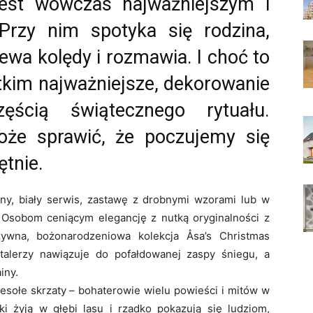
 jest wówczas najważniejszym i
rzy nim spotyka się rodzina,
ewa kolędy i rozmawia. I choć to
tkim najważniejsze, dekorowanie
ęścią świątecznego rytuału.
że sprawić, że poczujemy się
ętnie.
ny, biały serwis, zastawę z drobnymi wzorami lub w
 Osobom ceniącym elegancję z nutką oryginalności z
ywna, bożonarodzeniowa kolekcja Åsa’s Christmas
 talerzy nawiązuje do pofałdowanej zaspy śniegu, a
iny.
wesołe skrzaty – bohaterowie wielu powieści i mitów w
i żyją w głębi lasu i rzadko pokazują się ludziom,