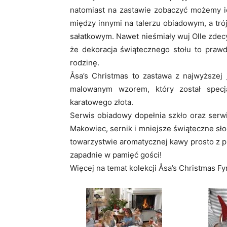
natomiast na zastawie zobaczyć możemy ich
między innymi na talerzu obiadowym, a trójka
sałatkowym. Nawet nieśmiały wuj Olle zdec
że dekoracja świątecznego stołu to praw
rodzinę.
Åsa’s Christmas to zastawa z najwyższej 
malowanym wzorem, który został specj
karatowego złota.
Serwis obiadowy dopełnia szkło oraz serw
Makowiec, sernik i mniejsze świąteczne sł
towarzystwie aromatycznej kawy prosto z pię
zapadnie w pamięć gości!
Więcej na temat kolekcji Åsa’s Christmas F