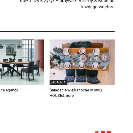
Kółko czy krzyżyk – umywalki Villeroy & Boch do
każdego wnętrza
JADALNIA
 elegancji
Śniadanie wielkanocne w stylu
HOUSE&more