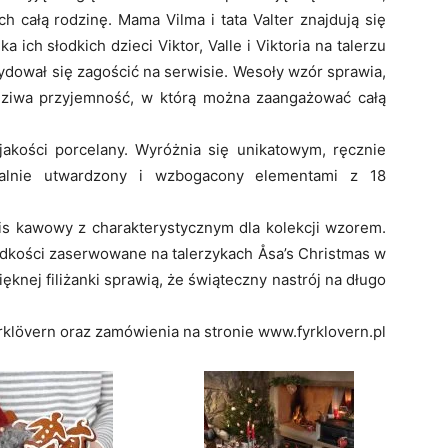
 całą rodzinę. Mama Vilma i tata Valter znajdują się
 ich słodkich dzieci Viktor, Valle i Viktoria na talerzu
ydował się zagościć na serwisie. Wesoły wzór sprawia,
dziwa przyjemność, w którą można zaangażować całą
jakości porcelany. Wyróżnia się unikatowym, ręcznie
alnie utwardzony i wzbogacony elementami z 18
is kawowy z charakterystycznym dla kolekcji wzorem.
odkości zaserwowane na talerzykach Åsa’s Christmas w
knej filiżanki sprawią, że świąteczny nastrój na długo
yrklövern oraz zamówienia na stronie www.fyrklovern.pl