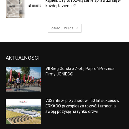
kąpieli. Czy to rozwiązanie sprawdzi się w
każdej łazience?
Załaduj więcej
AKTUALNOŚCI
VII Bieg Górski o Złotą Paproć Prezesa
Firmy JONIEC®
733 mln zł przychodów i 50 lat sukcesów.
ERKADO przyspiesza rozwój i umacnia
swoją pozycję na rynku drzwi