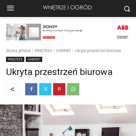
Strona główna
WNĘTRZA
GABINET
Ukryta przestrzeń biurowa
WNĘTRZA
GABINET
Ukryta przestrzeń biurowa