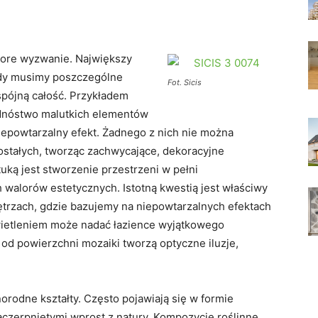
pore wyzwanie. Największy
gdy musimy poszczególne
Fot. Sicis
pójną całość. Przykładem
 Mnóstwo malutkich elementów
epowtarzalny efekt. Żadnego z nich nie można
ostałych, tworząc zachwycające, dekoracyjne
ką jest stworzenie przestrzeni w pełni
walorów estetycznych. Istotną kwestią jest właściwy
ętrzach, gdzie bazujemy na niepowtarzalnych efektach
ietleniem może nadać łazience wyjątkowego
ę od powierzchni mozaiki tworzą optyczne iluzje,
rodne kształty. Często pojawiają się w formie
aczerpniętymi wprost z natury. Kompozycje roślinne,