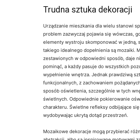
Trudna sztuka dekoracji
Urządzanie mieszkania dla wielu stanowi s
problem zazwyczaj pojawia się wówczas, 
elementy wystroju skomponować w jedną, s
takiego idealnego dopełnienia są mozaiki.
zestawionych w odpowiedni sposób, daje ni
pominąć, a każdy pasuje do wszystkich poz
wypełnienie wnętrza. Jednak prawdziwą sztu
funkcjonalnych, z zachowaniem pożądanych 
sposób oświetlenia, szczególnie w tych wn
świetlnych. Odpowiednie pokierowanie ośw
charakteru. Świetlne refleksy odbijające si
wydobywając ukrytą dotąd przestrzeń.
Mozaikowe dekoracje mogą przybierać różno
abstrakcji, albo są inspirowane motywami z