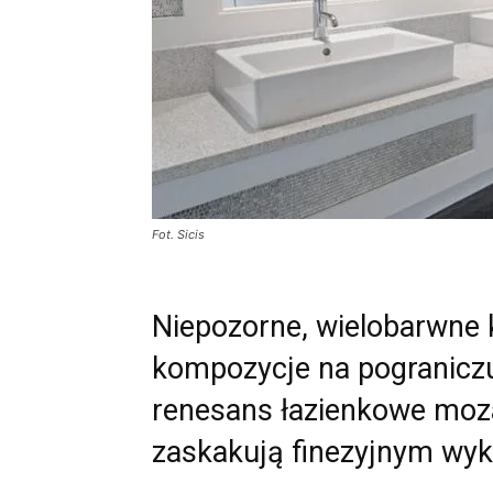
Fot. Sicis
Niepozorne, wielobarwne 
kompozycje na pograniczu
renesans łazienkowe moza
zaskakują finezyjnym wy