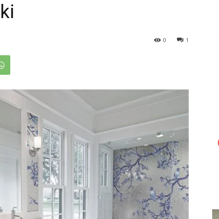
ki
0
1