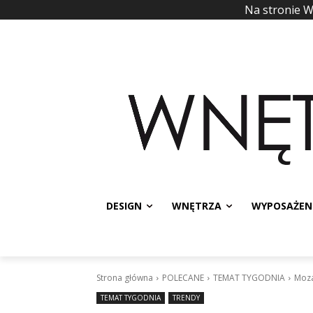
Na stronie 
DESIGN
WNĘTRZA
WYPOSAŻEN
Strona główna
POLECANE
TEMAT TYGODNIA
Moza
TEMAT TYGODNIA
TRENDY