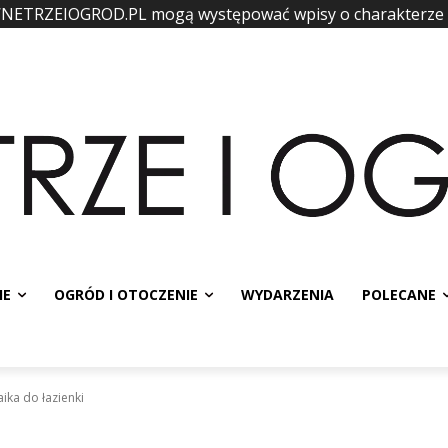
WNETRZEIOGROD.PL mogą występować wpisy o charakterze
IE
OGRÓD I OTOCZENIE
WYDARZENIA
POLECANE
ika do łazienki