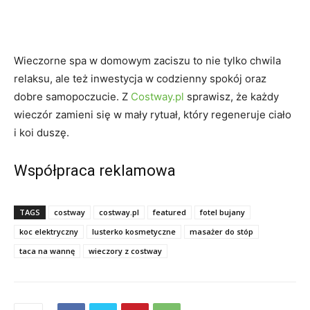
Wieczorne spa w domowym zaciszu to nie tylko chwila
relaksu, ale też inwestycja w codzienny spokój oraz
dobre samopoczucie. Z
Costway.pl
sprawisz, że każdy
wieczór zamieni się w mały rytuał, który regeneruje ciało
i koi duszę.
Współpraca reklamowa
TAGS
costway
costway.pl
featured
fotel bujany
koc elektryczny
lusterko kosmetyczne
masażer do stóp
taca na wannę
wieczory z costway